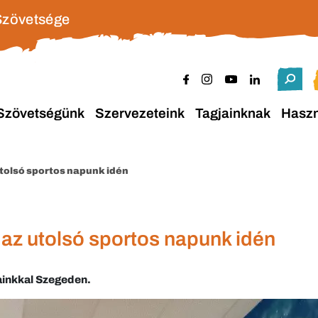
Szövetsége
Szövetségünk
Szervezeteink
Tagjainknak
Hasz
utolsó sportos napunk idén
 az utolsó sportos napunk idén
ainkkal Szegeden.