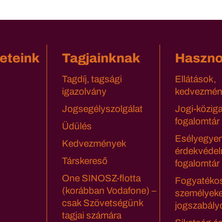
eteink
Tagjainknak
Haszn
Tagdíj, tagsági
Ellátások,
igazolvány
kedvezmén
Jogsegélyszolgálat
Jogi-közig
fogalomtár
Üdülés
Esélyegyen
Kedvezmények
érdekvédel
Társkereső
fogalomtár
One SINOSZ-flotta
Fogyatéko
(korábban Vodafone) –
személyeke
csak Szövetségünk
jogszabály
tagjai számára