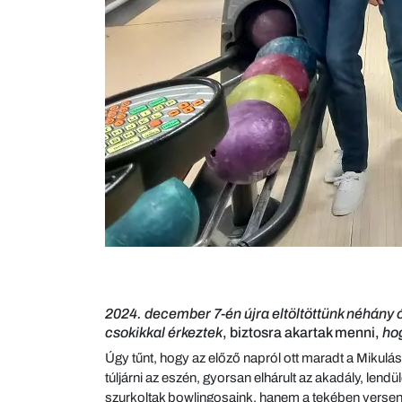
2024. december 7-én újra
eltöltöttünk néhány 
csokikkal érkeztek
, biztosra akartak menni,
ho
Úgy tűnt, hogy az előző napról ott maradt a Miku
túljárni az eszén, gyorsan elhárult az akadály, le
szurkoltak bowlingosaink, hanem a tekében verseng