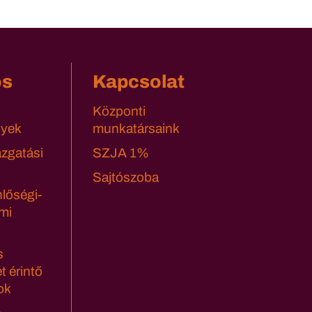
os
Kapcsolat
Központi
yek
munkatársaink
azgatási
SZJA 1%
Sajtószoba
lőségi-
mi
s
t érintő
ok