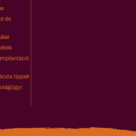
s
ás
ot és
álat
lékek
 implantáció
ciós tippek
sságügyi