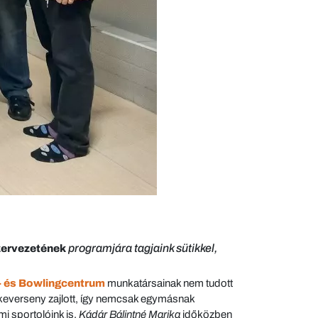
programjára tagjaink sütikkel,
zervezetének
- és Bowlingcentrum
munkatársainak nem tudott
tekeverseny zajlott, így nemcsak egymásnak
i sportolóink is.
Kádár Bálintné Marika
időközben