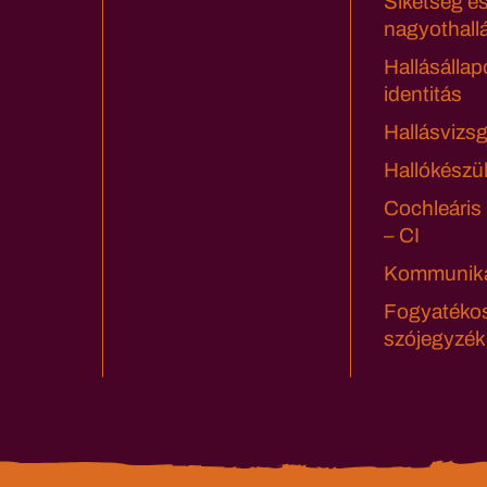
Siketség é
nagyothall
Hallásállap
identitás
Hallásvizsg
Hallókészü
Cochleáris
– CI
Kommuniká
Fogyatéko
szójegyzék