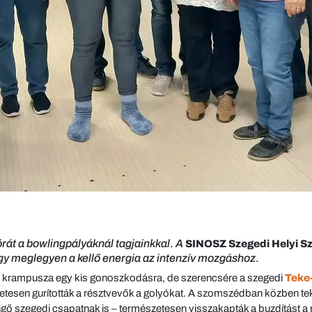
órát a bowlingpályáknál tagjainkkal
.
A
SINOSZ Szegedi Helyi S
gy meglegyen a kellő energia az intenzív mozgáshoz
.
lás krampusza egy kis gonoszkodásra, de szerencsére a szegedi
Teke
ndületesen gurították a résztvevők a golyókat. A szomszédban közben 
ő szegedi csapatnak is – természetesen visszakapták a buzdítást a m