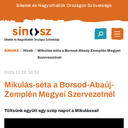
Siketek és Nagyothallók Országos Szövetsége
/
/
SINOSZ
Hírek
Mikulás-séta a Borsod-Abaúj-Zemplén Megyei
Szervezetnél
2024.11.26. 16:52
Mikulás-séta a Borsod-Abaúj-
Zemplén Megyei Szervezetnél
Töltsünk együtt egy szép napot a Mikulással!