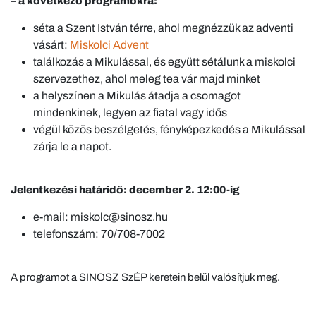
– a következő programokra:
séta a Szent István térre, ahol megnézzük az adventi
vásárt:
Miskolci Advent
találkozás a Mikulással, és együtt sétálunk a miskolci
szervezethez, ahol meleg tea vár majd minket
a helyszínen a Mikulás átadja a csomagot
mindenkinek, legyen az fiatal vagy idős
végül közös beszélgetés, fényképezkedés a Mikulással
zárja le a napot.
Jelentkezési határidő: december 2. 12:00-ig
e-mail: miskolc@sinosz.hu
telefonszám: 70/708-7002
A programot a SINOSZ SzÉP keretein belül valósítjuk meg.