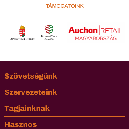
TÁMOGATÓINK
Szövetségünk
Szervezeteink
Tagjainknak
Hasznos