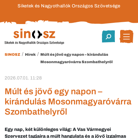
Siketek és Nagyothallók Országos Szövetsége
/
/
SINOSZ
Hírek
Múlt és jövő egy napon – kirándulás
Mosonmagyaróvárra Szombathelyről
2026.07.01. 11:28
Múlt és jövő egy napon –
kirándulás Mosonmagyaróvárra
Szombathelyről
Egy nap, két különleges világ: A Vas Vármegyei
Szervezet tagjaira a múlt hangulata és a jövő izgalmas