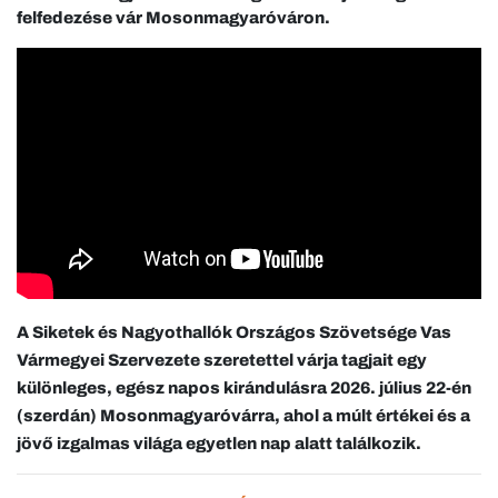
felfedezése vár Mosonmagyaróváron.
A Siketek és Nagyothallók Országos Szövetsége Vas
Vármegyei Szervezete szeretettel várja tagjait egy
különleges, egész napos kirándulásra 2026. július 22-én
(szerdán) Mosonmagyaróvárra, ahol a múlt értékei és a
jövő izgalmas világa egyetlen nap alatt találkozik.