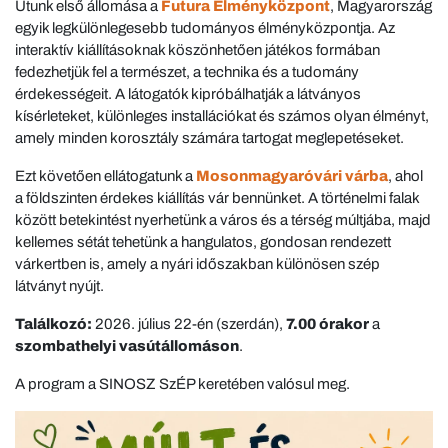
Utunk első állomása a
Futura Élményközpont
, Magyarország
egyik legkülönlegesebb tudományos élményközpontja. Az
interaktív kiállításoknak köszönhetően játékos formában
fedezhetjük fel a természet, a technika és a tudomány
érdekességeit. A látogatók kipróbálhatják a látványos
kísérleteket, különleges installációkat és számos olyan élményt,
amely minden korosztály számára tartogat meglepetéseket.
Ezt követően ellátogatunk a
Mosonmagyaróvári várba
, ahol
a földszinten érdekes kiállítás vár bennünket. A történelmi falak
között betekintést nyerhetünk a város és a térség múltjába, majd
kellemes sétát tehetünk a hangulatos, gondosan rendezett
várkertben is, amely a nyári időszakban különösen szép
látványt nyújt.
Találkozó:
2026. július 22-én (szerdán),
7.00 órakor
a
szombathelyi vasútállomáson
.
A program a SINOSZ SzÉP keretében valósul meg.