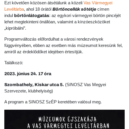
Ezt követően közösen átsétálunk a közeli
Vas Vármegyei
Levéltárba
, ahol 18 órától
címen
Börtöncellák sötétje
indul
: az egykori vármegyei börtön pincéjét
börtönlátogatás
lehet megtekinteni önállóan, valamint a kínzóeszközöket
„kipróbálni”.
Programváltozás előfordulhat a városi rendezvények
függvényében, ebben az esetben más múzeumot keresünk fel,
amiről az érdeklődőket idejében értesítjük.
Találkozó:
2023. június 24. 17 óra
(SINOSZ Vas Megyei
Szombathely, Kiskar utca 5.
Szervezete, klubhelyiség)
A program a SINOSZ SzÉP keretében valósul meg.