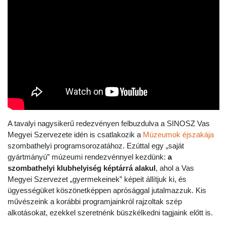
A tavalyi nagysikerű redezvényen felbuzdulva a SINOSZ Vas
Megyei Szervezete idén is csatlakozik a
Múzeumok éjszakája
szombathel
yi programsorozatához. Ezúttal egy „saját
gyártmányú” múzeumi rendezvénnyel kezdünk:
a
szombathelyi klubhelyiség képtárrá alakul
, ahol a Vas
Megyei Szervezet „gyermekeinek” képeit állítjuk ki, és
ügyességüket köszönetképpen aprósággal jutalmazzuk. Kis
művészeink a korábbi programjainkról rajzoltak szép
alkotásokat, ezekkel szeretnénk büszkélkedni tagjaink előtt is.