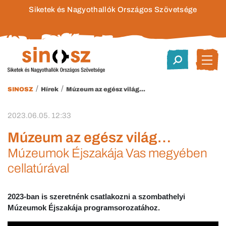
Siketek és Nagyothallók Országos Szövetsége
/
/
SINOSZ
Hírek
Múzeum az egész világ…
2023.06.05. 12:33
Múzeum az egész világ…
Múzeumok Éjszakája Vas megyében
cellatúrával
2023-ban is szeretnénk csatlakozni a szombathelyi
Múzeumok Éjszakája programsorozatához.