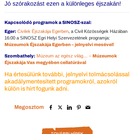
Jó szórakozást ezen a különleges éjszakán!
Kapcsolódó programok a SINOSZ-szal:
Civilek Éjszakája Egerben
, a Civil Közösségek Házában
Eger:
16:00 a SINOSZ Egri Helyi Szervezetének programja:
Múzeumok Éjszakája Egerben – jelnyelvi mesével!
Múzeum az egész világ… –
Szombathely:
Múzeumok
Éjszakája Vas megyében cellatúrával
Ha értesülünk további, jelnyelvi tolmácsolással
akadálymentesített programokról, azokról
külön is hírt fogunk adni.
Megosztom
TOVÁBBI HÍREK