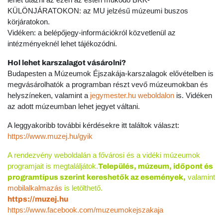
KÜLÖNJÁRATOKON: az MU jelzésű múzeumi buszos
körjáratokon.
Vidéken: a belépőjegy-információkról közvetlenül az
intézményeknél lehet tájékozódni.
Hol lehet karszalagot vásárolni?
Budapesten a Múzeumok Éjszakája-karszalagok elővételben is
megvásárolhatók a programban részt vevő múzeumokban és
helyszíneken, valamint a
jegymester.hu weboldalon
is. Vidéken
az adott múzeumban lehet jegyet váltani.
A leggyakoribb további kérdésekre itt találtok választ:
https://www.muzej.hu/gyik
A rendezvény weboldalán a fővárosi és a vidéki múzeumok
programjait is megtaláljátok.
Település, múzeum, időpont és
valamint
programtípus szerint kereshetők az események,
mobilalkalmazás
is letölthető.
https://muzej.hu
https://www.facebook.com/muzeumokejszakaja