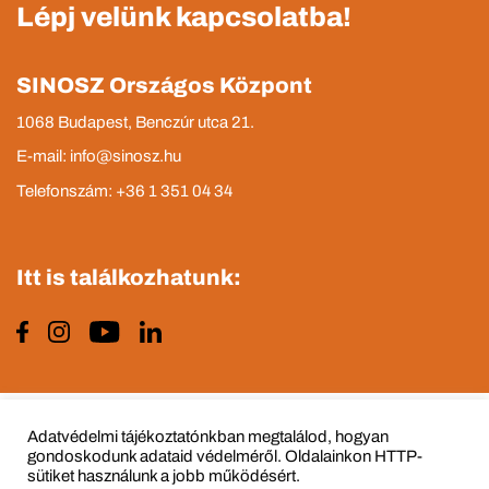
Lépj velünk kapcsolatba!
SINOSZ Országos Központ
1068 Budapest, Benczúr utca 21.
E-mail: info@sinosz.hu
Telefonszám: +36 1 351 04 34
Itt is találkozhatunk:
Impresszum
Adatvédelmi tájékoztató
Adatvédelmi tájékoztatónkban megtalálod, hogyan
gondoskodunk adataid védelméről. Oldalainkon HTTP-
sütiket használunk a jobb működésért.