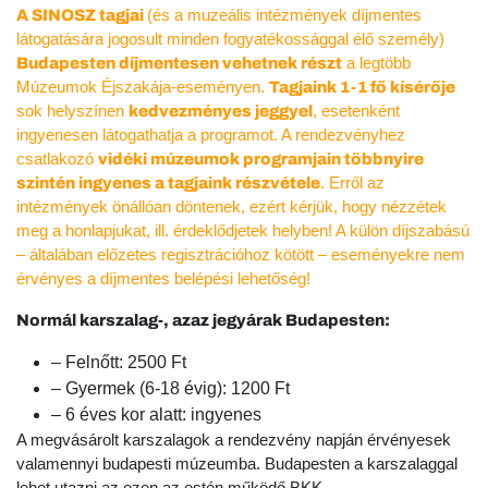
(és a muzeális intézmények díjmentes
A SINOSZ tagjai
látogatására jogosult minden fogyatékossággal élő személy)
a legtöbb
Budapesten díjmentesen vehetnek részt
Múzeumok Éjszakája-eseményen.
Tagjaink 1-1 fő kísérője
sok helyszínen
, esetenként
kedvezményes jeggyel
ingyenesen látogathatja a programot. A rendezvényhez
csatlakozó
vidéki múzeumok programjain többnyire
. Erről az
szintén ingyenes a tagjaink részvétele
intézmények önállóan döntenek, ezért kérjük, hogy nézzétek
meg a honlapjukat, ill. érdeklődjetek helyben! A külön díjszabású
– általában előzetes regisztrációhoz kötött – eseményekre nem
érvényes a díjmentes belépési lehetőség!
Normál karszalag-, azaz jegyárak Budapesten:
– Felnőtt: 2500 Ft
– Gyermek (6-18 évig): 1200 Ft
– 6 éves kor alatt: ingyenes
A megvásárolt karszalagok a rendezvény napján érvényesek
valamennyi budapesti múzeumba. Budapesten a karszalaggal
lehet utazni az ezen az estén működő BKK-