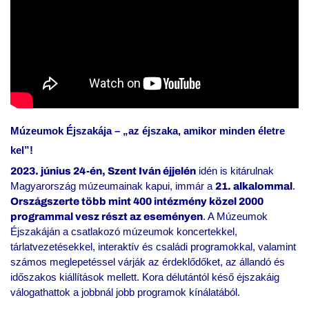
Múzeumok Éjszakája – „az éjszaka, amikor minden életre
kel”!
idén is kitárulnak
2023. június 24-én, Szent Iván éjjelén
Magyarország múzeumainak kapui, immár a
.
21. alkalommal
Országszerte több mint 400 intézmény közel 2000
. A Múzeumok
programmal vesz részt az eseményen
Éjszakáján a csatlakozó múzeumok koncertekkel,
tárlatvezetésekkel, interaktív és családi programokkal, valamint
számos meglepetéssel várják az érdeklődőket, az állandó és
időszakos kiállítások mellett. Kora délutántól késő éjszakáig
válogathattok a jobbnál jobb programok kínálatából.