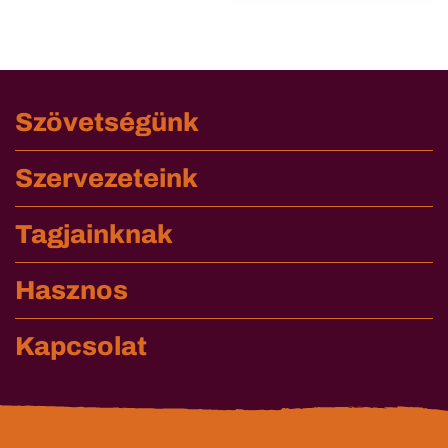
Szövetségünk
Szervezeteink
Tagjainknak
Hasznos
Kapcsolat