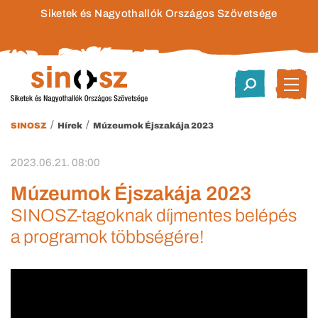
Siketek és Nagyothallók Országos Szövetsége
/
/
SINOSZ
Hírek
Múzeumok Éjszakája 2023
2023.06.21. 08:00
Múzeumok Éjszakája 2023
SINOSZ-tagoknak díjmentes belépés
a programok többségére!