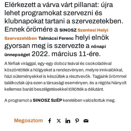
Elérkezett a várva várt pillanat: újra
lehet programokat szervezni és
klubnapokat tartani a szervezetekben.
Ennek örömére a
SINOSZ
Szentesi Helyi
helyi elnök
Szervezetében
Talmácsi Ferenc
gyorsan meg is szervezte a
nőnapi
2022. március 11-ére.
ünnepséget
A férfiak virággal, egy-egy doboz teával és csokoládéval
köszöntötték a hölgyeket a rendezvényen, melyre innivalókkal,
házi süteményekkel is készültek a résztvevők. Tagjaink örömmel
találkoztak újra ezen a társasági eseményen, és a régóta hiányolt
kellemes baráti beszélgetésekkel töltötték a délutánt.
A programot a
SINOSZ SzÉP
keretében valósítottuk meg.
Megosztom