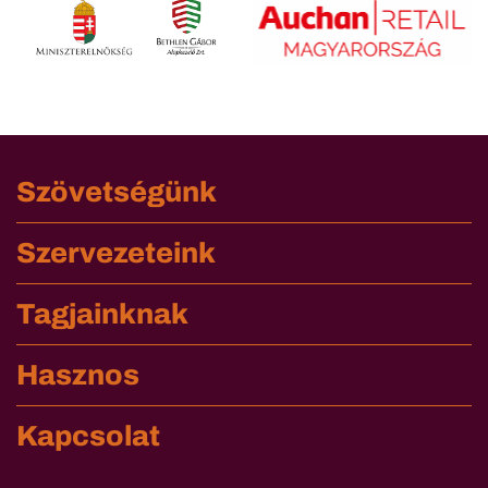
Szövetségünk
Szervezeteink
Tagjainknak
Hasznos
Kapcsolat