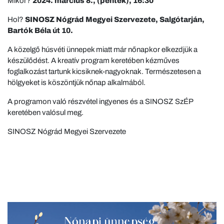
Mikor?
2024. március 8., (péntek), 16:30
Hol?
SINOSZ Nógrád Megyei Szervezete, Salgótarján,
Bartók Béla út 10.
A közelgő húsvéti ünnepek miatt már nőnapkor elkezdjük a
készülődést. A kreatív program keretében kézműves
foglalkozást tartunk kicsiknek-nagyoknak. Természetesen a
hölgyeket is köszöntjük nőnap alkalmából.
A programon való részvétel ingyenes és a SINOSZ SzÉP
keretében valósul meg.
SINOSZ Nógrád Megyei Szervezete