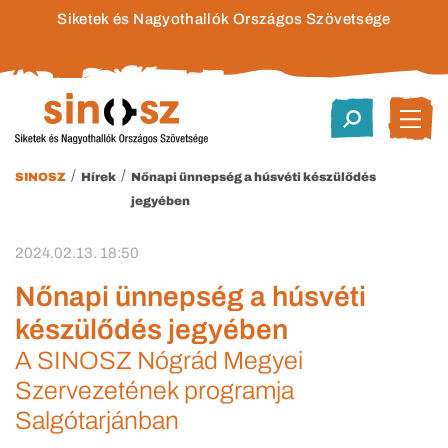
Siketek és Nagyothallók Országos Szövetsége
/
/
SINOSZ
Hírek
Nőnapi ünnepség a húsvéti készülődés
jegyében
2024.02.13. 18:50
Nőnapi ünnepség a húsvéti
készülődés jegyében
A SINOSZ Nógrád Megyei
Szervezetének programja
Salgótarjánban