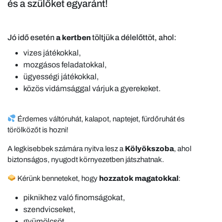
és a szülőket egyaránt!
Jó idő esetén
töltjük a délelőttöt, ahol:
a kertben
vizes játékokkal,
mozgásos feladatokkal,
ügyességi játékokkal,
közös vidámsággal várjuk a gyerekeket.
Érdemes váltóruhát, kalapot, naptejet, fürdőruhát és
törölközőt is hozni!
A legkisebbek számára nyitva lesz a
Kölyökszoba
, ahol
biztonságos, nyugodt környezetben játszhatnak.
Kérünk benneteket, hogy
hozzatok magatokkal
:
piknikhez való finomságokat,
szendvicseket,
gyümölcsöt,