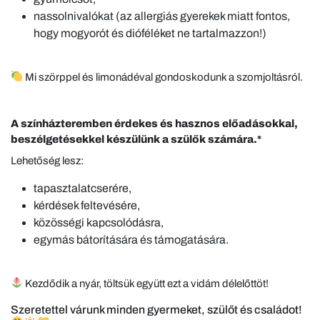
nassolnivalókat (az allergiás gyerekek miatt fontos,
hogy mogyorót és dióféléket ne tartalmazzon!)
Mi szörppel és limonádéval gondoskodunk a szomjoltásról.
A színházteremben érdekes és hasznos előadásokkal,
beszélgetésekkel készülünk a szülők számára.*
Lehetőség lesz:
tapasztalatcserére,
kérdések feltevésére,
közösségi kapcsolódásra,
egymás bátorítására és támogatására.
Kezdődik a nyár, töltsük együtt ezt a vidám délelőttöt!
Szeretettel várunk minden gyermeket, szülőt és családot!