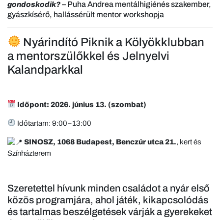
– Puha Andrea mentálhigiénés szakember,
gondoskodik?
gyászkísérő, hallássérült mentor workshopja
Nyárindító Piknik a Kölyökklubban
a mentorszülőkkel és Jelnyelvi
Kalandparkkal
Időpont: 2026. június 13. (szombat)
Időtartam: 9:00–13:00
SINOSZ, 1068 Budapest, Benczúr utca 21.
, kert és
Színházterem
Szeretettel hívunk minden családot a nyár első
közös programjára, ahol játék, kikapcsolódás
és tartalmas beszélgetések várják a gyerekeket