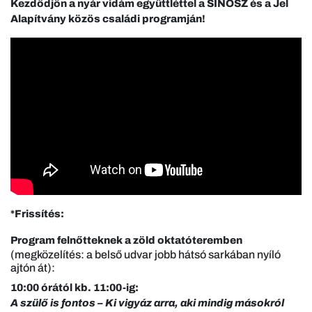
Kezdődjön a nyár vidám együttléttel a SINOSZ és a Jel
Alapítvány közös családi programján!
*Frissítés:
Program felnőtteknek a zöld oktatóteremben
(megközelítés: a belső udvar jobb hátsó sarkában nyíló
ajtón át):
10:00 órától kb. 11:00-ig:
A szülő is fontos – Ki vigyáz arra, aki mindig másokról