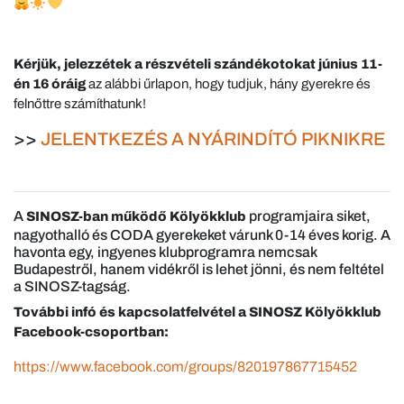
Kérjük, jelezzétek a részvételi szándékotokat június 11-
én 16 óráig
az alábbi űrlapon, hogy tudjuk, hány gyerekre és
felnőttre számíthatunk!
>>
JELENTKEZÉS A NYÁRINDÍTÓ PIKNIKRE
A
programjaira siket,
SINOSZ-ban működő Kölyökklub
nagyothalló és CODA gyerekeket várunk 0-14 éves korig. A
havonta egy, ingyenes klubprogramra nemcsak
Budapestről, hanem vidékről is lehet jönni, és nem feltétel
a SINOSZ-tagság.
További infó és kapcsolatfelvétel a SINOSZ Kölyökklub
Facebook-csoportban:
https://www.facebook.com/groups/820197867715452