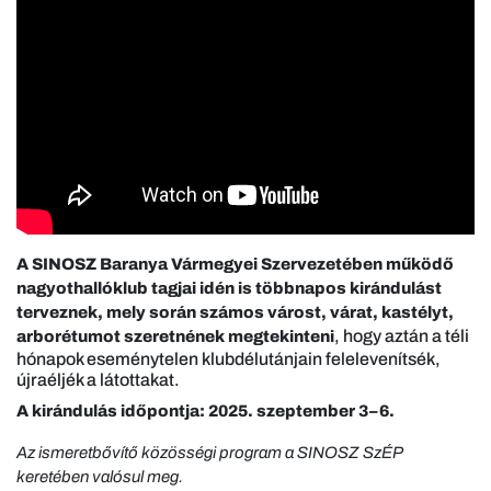
A SINOSZ Baranya Vármegyei Szervezetében működő
nagyothallóklub tagjai idén is többnapos kirándulást
terveznek, mely során számos várost, várat, kastélyt,
, hogy aztán a téli
arborétumot szeretnének megtekinteni
hónapok eseménytelen klubdélutánjain felelevenítsék,
újraéljék a látottakat.
A kirándulás időpontja: 2025. szeptember 3–6.
Az ismeretbővítő közösségi program a SINOSZ SzÉP
keretében valósul meg.