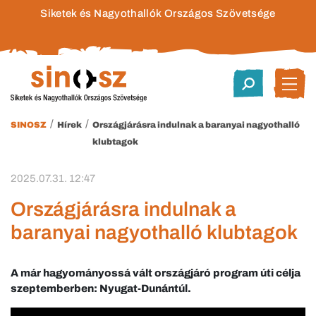
Siketek és Nagyothallók Országos Szövetsége
/
/
SINOSZ
Hírek
Országjárásra indulnak a baranyai nagyothalló
klubtagok
2025.07.31. 12:47
Országjárásra indulnak a
baranyai nagyothalló klubtagok
A már hagyományossá vált országjáró program úti célja
szeptemberben: Nyugat-Dunántúl.