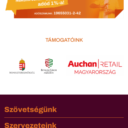
TÁMOGATÓINK
Szövetségünk
Szervezeteink