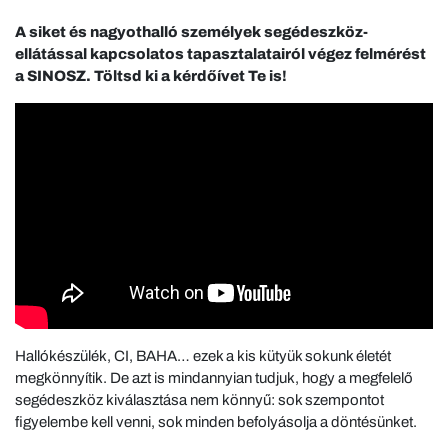
A siket és nagyothalló személyek segédeszköz-
ellátással kapcsolatos tapasztalatairól végez felmérést
a SINOSZ. Töltsd ki a kérdőívet Te is!
Hallókészülék, CI, BAHA… ezek a kis kütyük sokunk életét
megkönnyítik. De azt is mindannyian tudjuk, hogy a megfelelő
segédeszköz kiválasztása nem könnyű: sok szempontot
figyelembe kell venni, sok minden befolyásolja a döntésünket.