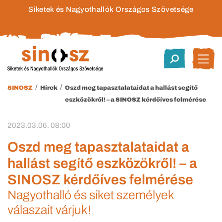
Siketek és Nagyothallók Országos Szövetsége
/
/
SINOSZ
Hírek
Oszd meg tapasztalataidat a hallást segítő
eszközökről! – a SINOSZ kérdőíves felmérése
2023.03.06. 08:00
Oszd meg tapasztalataidat a
hallást segítő eszközökről! – a
SINOSZ kérdőíves felmérése
Nagyothalló és siket személyek
válaszait várjuk!