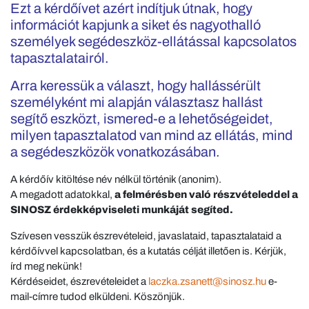
Ezt a kérdőívet azért indítjuk útnak, hogy
információt kapjunk a siket és nagyothalló
személyek segédeszköz-ellátással kapcsolatos
tapasztalatairól.
Arra keressük a választ, hogy hallássérült
személyként mi alapján választasz hallást
segítő eszközt, ismered-e a lehetőségeidet,
milyen tapasztalatod van mind az ellátás, mind
a segédeszközök vonatkozásában.
A kérdőív kitöltése név nélkül történik (anonim).
A megadott adatokkal,
a felmérésben való részvételeddel a
SINOSZ érdekképviseleti munkáját segíted.
Szívesen vesszük észrevételeid, javaslataid, tapasztalataid a
kérdőívvel kapcsolatban, és a kutatás célját illetően is. Kérjük,
írd meg nekünk!
Kérdéseidet, észrevételeidet a
laczka.zsanett@sinosz.hu
e-
mail-címre tudod elküldeni. Köszönjük.