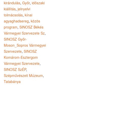
kirándulás
,
Győr
,
időszaki
kiállítás
,
jelnyelvi
tolmácsolás
,
kínai
agyaghadsereg
,
közös
program
,
SINOSZ Békés
Vármegyei Szervezete Sz
,
SINOSZ Győr-
Moson_Sopros Vármegyei
Szervezete
,
SINOSZ
Komárom-Esztergom
Vármegyei Szervezete
,
SINOSZ SzÉP
,
Szépművészeti Múzeum
,
Tatabánya