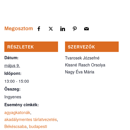
Megosztom
RÉSZLETEK
SZERVEZŐK
Dátum:
Tvarosek Józsefné
Kissné Rasch Orsolya
május 9.
Nagy Éva Mária
Időpont:
13:00 - 15:00
Összeg:
Ingyenes
Esemény címkék:
agyagkatonák
,
akadálymentes tárlatvezetés
,
Békéscsaba
,
budapesti