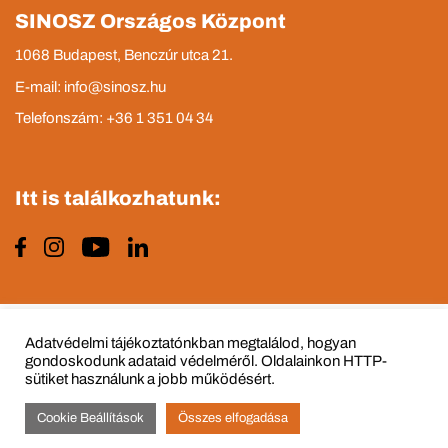
SINOSZ Országos Központ
1068 Budapest, Benczúr utca 21.
E-mail: info@sinosz.hu
Telefonszám: +36 1 351 04 34
Itt is találkozhatunk:
Impresszum
Adatvédelmi tájékoztató
Adatvédelmi tájékoztatónkban megtalálod, hogyan
gondoskodunk adataid védelméről. Oldalainkon HTTP-
sütiket használunk a jobb működésért.
Cookie Beállítások
Összes elfogadása
© Copyright 2015 - 2022 All Rights Reserved