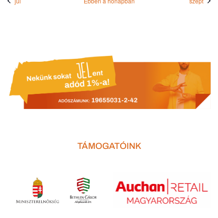
júl
Ebben a hónapban
szept
TÁMOGATÓINK