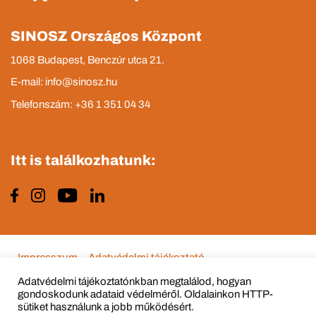
SINOSZ Országos Központ
1068 Budapest, Benczúr utca 21.
E-mail: info@sinosz.hu
Telefonszám: +36 1 351 04 34
Itt is találkozhatunk:
Impresszum
Adatvédelmi tájékoztató
Adatvédelmi tájékoztatónkban megtalálod, hogyan
gondoskodunk adataid védelméről. Oldalainkon HTTP-
sütiket használunk a jobb működésért.