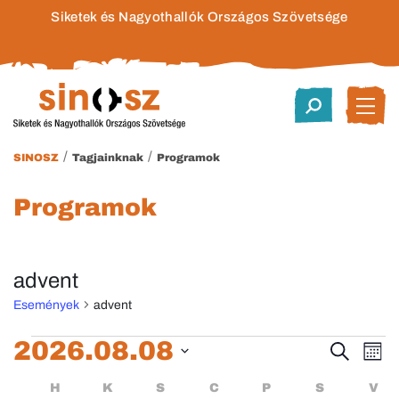
Siketek és Nagyothallók Országos Szövetsége
/
/
SINOSZ
Tagjainknak
Programok
Programok
advent
Események
advent
Események
2026.08.08
Esem
E
Keresett
Hóna
kifejezés
Dátum
né
keres
Események
HÉTFŐ
KEDD
SZERDA
CSÜTÖRTÖK
PÉNTEK
SZOMBA
H
K
S
C
P
S
V
kiválasztása.