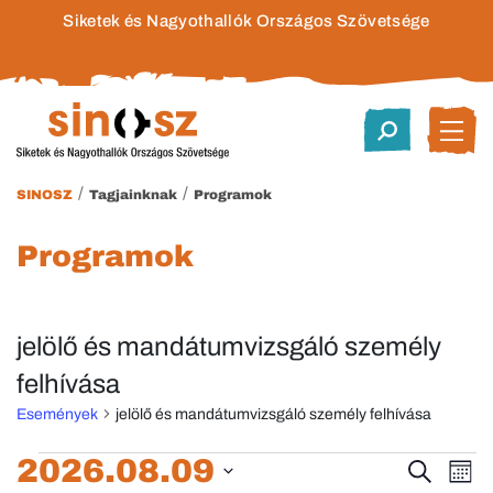
Siketek és Nagyothallók Országos Szövetsége
/
/
SINOSZ
Tagjainknak
Programok
Programok
jelölő és mandátumvizsgáló személy
felhívása
Események
jelölő és mandátumvizsgáló személy felhívása
Események
2026.08.09
Esem
E
Keresett
Hóna
kifejezés