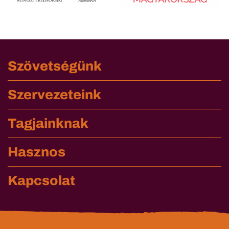
Szövetségünk
Szervezeteink
Tagjainknak
Hasznos
Kapcsolat