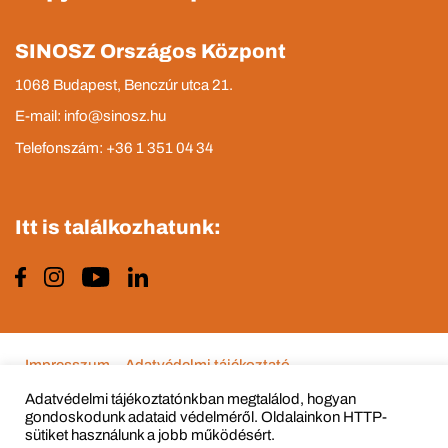
SINOSZ Országos Központ
1068 Budapest, Benczúr utca 21.
E-mail: info@sinosz.hu
Telefonszám: +36 1 351 04 34
Itt is találkozhatunk:
Impresszum
Adatvédelmi tájékoztató
Adatvédelmi tájékoztatónkban megtalálod, hogyan
gondoskodunk adataid védelméről. Oldalainkon HTTP-
sütiket használunk a jobb működésért.