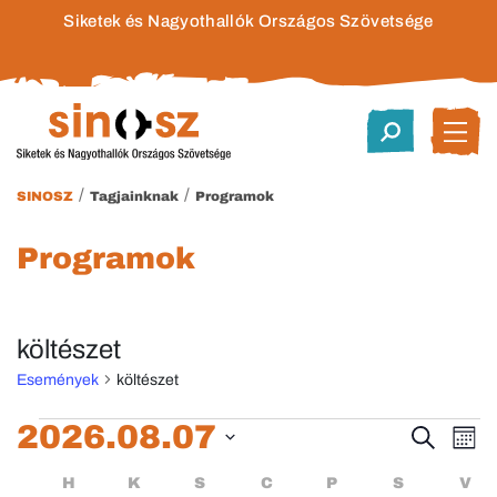
Siketek és Nagyothallók Országos Szövetsége
/
/
SINOSZ
Tagjainknak
Programok
Programok
költészet
Események
költészet
Események
2026.08.07
Esem
E
Keresett
Hóna
kifejezés
Dátum
né
keres
Események
HÉTFŐ
KEDD
SZERDA
CSÜTÖRTÖK
PÉNTEK
SZOMBA
H
K
S
C
P
S
V
kiválasztása.