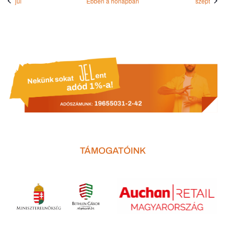
júl
Ebben a hónapban
szept
TÁMOGATÓINK