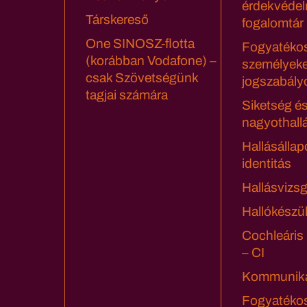
érdekvédel
Társkereső
fogalomtár
One SINOSZ-flotta
Fogyatéko
(korábban Vodafone) –
személyeke
csak Szövetségünk
jogszabály
tagjai számára
Siketség é
nagyothall
Hallásállap
identitás
Hallásvizsg
Hallókészü
Cochleáris
– CI
Kommuniká
Fogyatéko