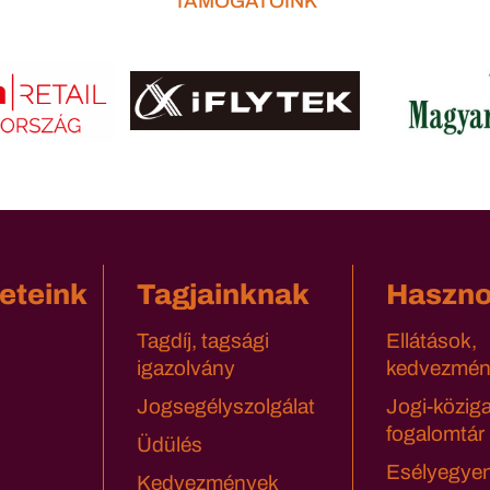
TÁMOGATÓINK
eteink
Tagjainknak
Haszn
Tagdíj, tagsági
Ellátások,
igazolvány
kedvezmén
Jogsegélyszolgálat
Jogi-közig
fogalomtár
Üdülés
Esélyegyen
Kedvezmények