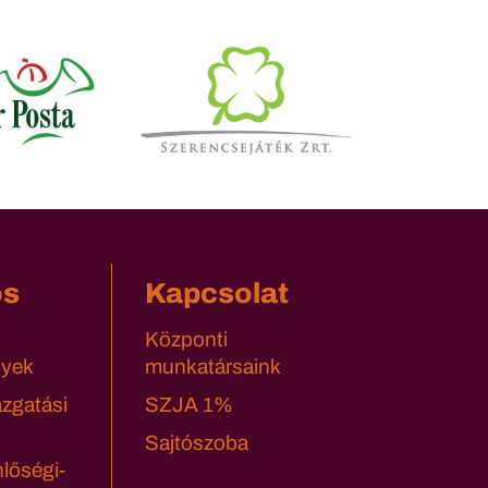
os
Kapcsolat
Központi
yek
munkatársaink
azgatási
SZJA 1%
Sajtószoba
lőségi-