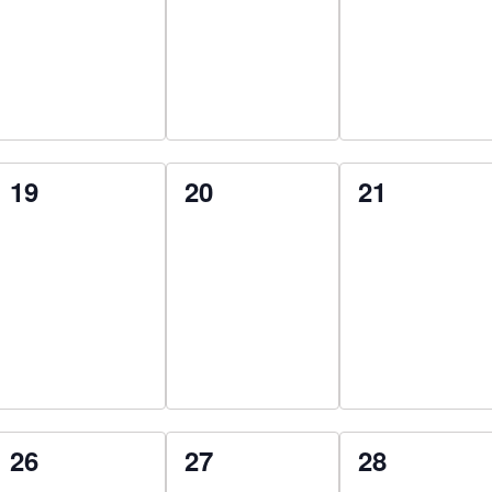
0
0
0
19
20
21
esemény,
esemény,
esemény,
0
0
0
26
27
28