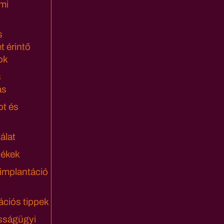
mi
s
t érintő
ok
s
ás
ot és
álat
lékek
 implantáció
ciós tippek
sságügyi