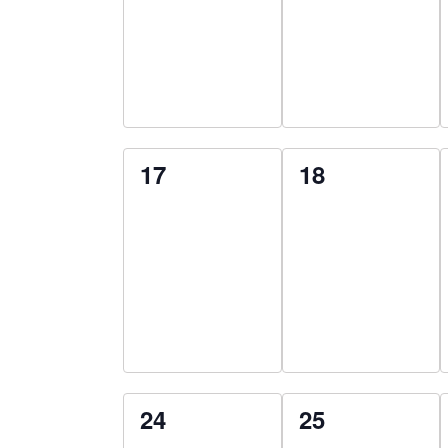
0
0
17
18
esemény,
esemény,
0
0
24
25