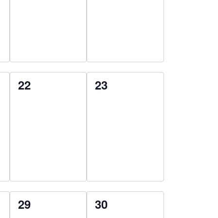
0
0
22
23
esemény,
esemény,
0
0
29
30