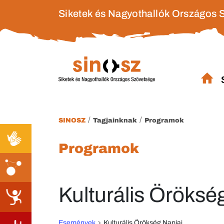
Siketek és Nagyothallók Országos 
/
/
SINOSZ
Tagjainknak
Programok
Programok
Kulturális Öröksé
Események
Kulturális Örökség Napjai