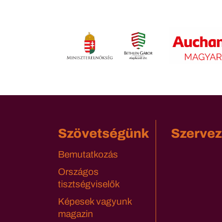
Szövetségünk
Szervez
Bemutatkozás
Országos
tisztségviselők
Képesek vagyunk
magazin