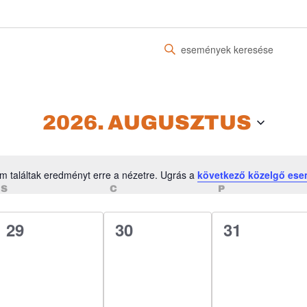
Írja
be
a
keresőszót.
Keresse
2026. AUGUSZTUS
meg
a
Események
m találtak eredményt erre a nézetre. Ugrás a
következő közelgő es
-
Notice
SZERDA
CSÜTÖRTÖK
PÉNTEK
S
C
P
t
a
0
0
0
29
30
31
keresőszóval.
esemény,
esemény,
esemény,