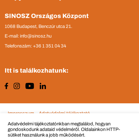
SINOSZ Országos Központ
1068 Budapest, Benczúr utca 21.
E-mail: info@sinosz.hu
Telefonszám: +36 1 351 04 34
Itt is találkozhatunk:
Impresszum
Adatvédelmi tájékoztató
Adatvédelmi tájékoztatónkban megtalálod, hogyan
gondoskodunk adataid védelméről. Oldalainkon HTTP-
sütiket használunk a jobb működésért.