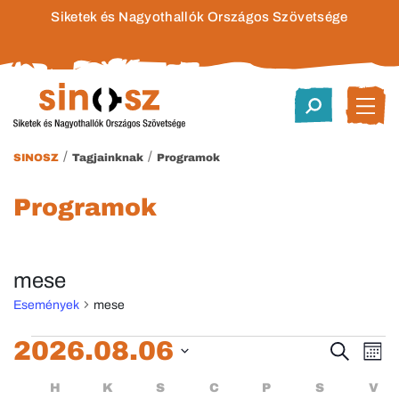
Siketek és Nagyothallók Országos Szövetsége
/
/
SINOSZ
Tagjainknak
Programok
Programok
mese
Események
mese
Események
2026.08.06
Esem
E
Keresett
Hóna
kifejezés
Dátum
né
keres
Események
HÉTFŐ
KEDD
SZERDA
CSÜTÖRTÖK
PÉNTEK
SZOMBA
H
K
S
C
P
S
V
kiválasztása.