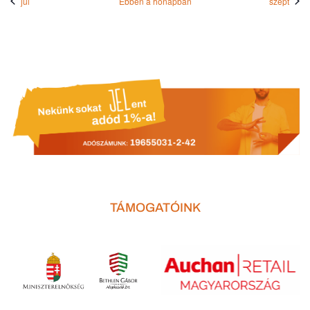
júl
Ebben a hónapban
szept
TÁMOGATÓINK