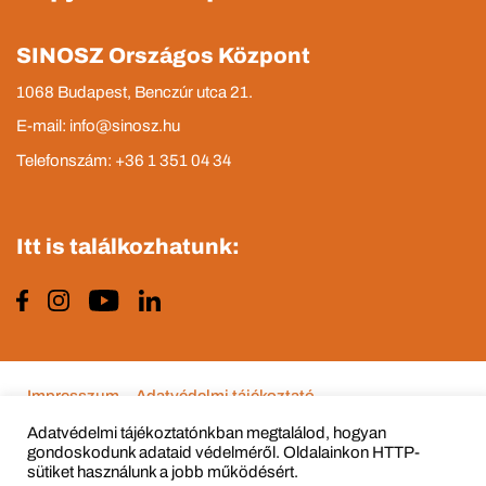
SINOSZ Országos Központ
1068 Budapest, Benczúr utca 21.
E-mail: info@sinosz.hu
Telefonszám: +36 1 351 04 34
Itt is találkozhatunk:
Impresszum
Adatvédelmi tájékoztató
Adatvédelmi tájékoztatónkban megtalálod, hogyan
gondoskodunk adataid védelméről. Oldalainkon HTTP-
sütiket használunk a jobb működésért.