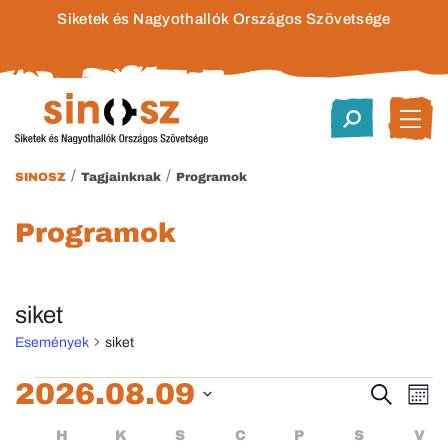
Siketek és Nagyothallók Országos Szövetsége
/
/
SINOSZ
Tagjainknak
Programok
Programok
siket
Események
siket
Események
2026.08.09
Esem
E
Keresett
Hóna
kifejezés
Dátum
né
keres
Események
HÉTFŐ
KEDD
SZERDA
CSÜTÖRTÖK
PÉNTEK
SZOMBA
H
K
S
C
P
S
V
kiválasztása.