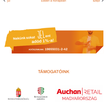
júl
Ebben a hónapban
szept
TÁMOGATÓINK