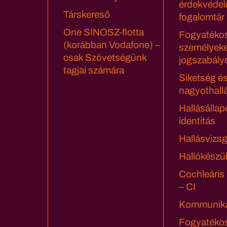
érdekvédel
Társkereső
fogalomtár
One SINOSZ-flotta
Fogyatéko
(korábban Vodafone) –
személyeke
csak Szövetségünk
jogszabály
tagjai számára
Siketség é
nagyothall
Hallásállap
identitás
Hallásvizsg
Hallókészü
Cochleáris
– CI
Kommuniká
Fogyatéko