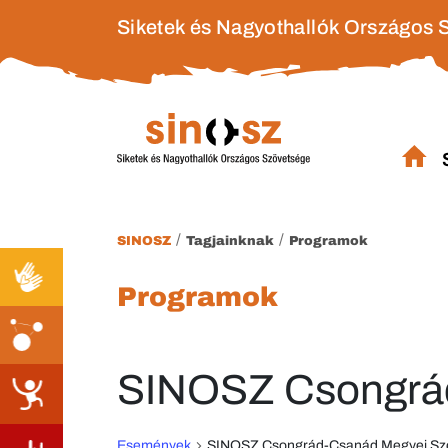
Siketek és Nagyothallók Országos 
/
/
SINOSZ
Tagjainknak
Programok
Programok
SINOSZ Csongrád
Események
SINOSZ Csongrád-Csanád Megyei Sz