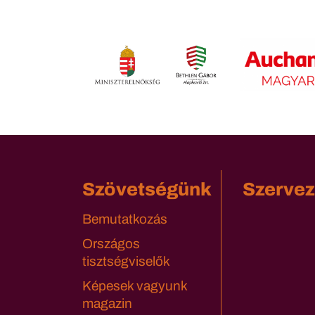
Szövetségünk
Szervez
Bemutatkozás
Országos
tisztségviselők
Képesek vagyunk
magazin