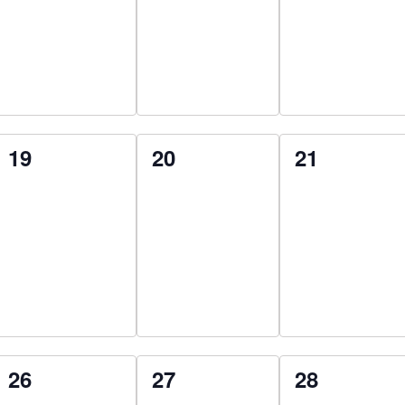
0
0
0
19
20
21
esemény,
esemény,
esemény,
0
0
0
26
27
28