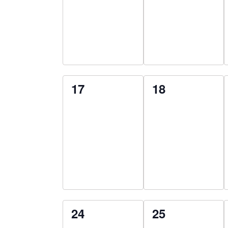
0
0
17
18
esemény,
esemény,
0
0
24
25