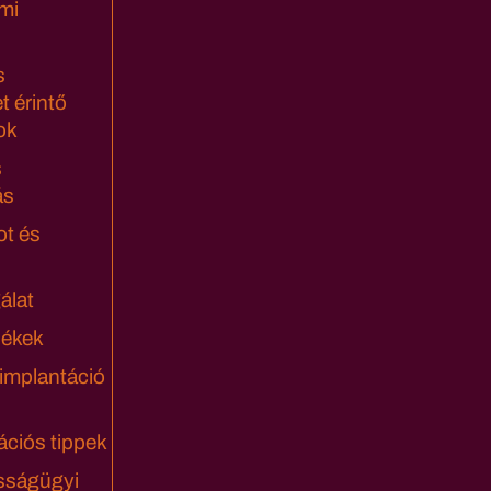
mi
s
t érintő
ok
s
ás
ot és
álat
lékek
 implantáció
ciós tippek
sságügyi