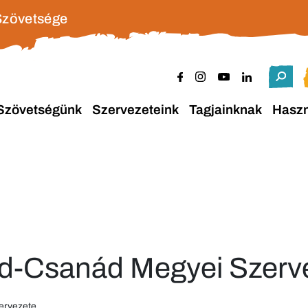
Szövetsége
Szövetségünk
Szervezeteink
Tagjainknak
Hasz
-Csanád Megyei Szerv
ervezete