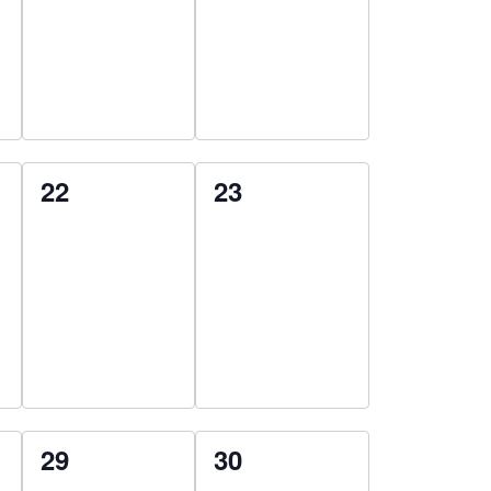
0
0
22
23
esemény,
esemény,
0
0
29
30