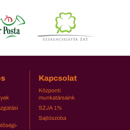
os
Kapcsolat
Központi
yek
munkatársaink
azgatási
SZJA 1%
Sajtószoba
lőségi-