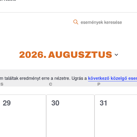
Írja
be
a
keresőszót.
Keresse
2026. AUGUSZTUS
meg
a
Események
m találtak eredményt erre a nézetre. Ugrás a
következő közelgő es
-
Notice
SZERDA
CSÜTÖRTÖK
PÉNTEK
S
C
P
t
a
0
0
0
29
30
31
keresőszóval.
esemény,
esemény,
esemény,