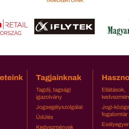
TÁMOGATÓINK
eteink
Tagjainknak
Haszn
Tagdíj, tagsági
Ellátások,
igazolvány
kedvezmén
Jogsegélyszolgálat
Jogi-közig
fogalomtár
Üdülés
Esélyegyen
Kedvezmények