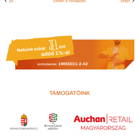
júl
Ebben a hónapban
szept
TÁMOGATÓINK