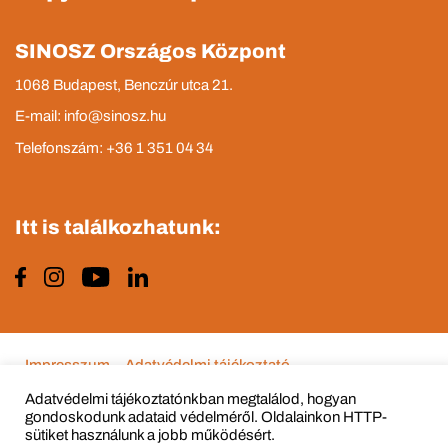
SINOSZ Országos Központ
1068 Budapest, Benczúr utca 21.
E-mail: info@sinosz.hu
Telefonszám: +36 1 351 04 34
Itt is találkozhatunk:
Impresszum
Adatvédelmi tájékoztató
Adatvédelmi tájékoztatónkban megtalálod, hogyan
gondoskodunk adataid védelméről. Oldalainkon HTTP-
sütiket használunk a jobb működésért.