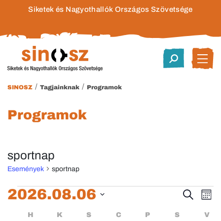
Siketek és Nagyothallók Országos Szövetsége
/
/
SINOSZ
Tagjainknak
Programok
Programok
sportnap
Események
sportnap
Események
2026.08.06
Esem
E
Keresett
Hóna
kifejezés
Dátum
né
keres
Események
HÉTFŐ
KEDD
SZERDA
CSÜTÖRTÖK
PÉNTEK
SZOMBA
H
K
S
C
P
S
V
kiválasztása.