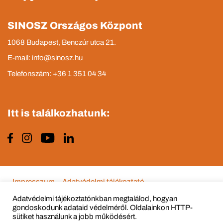
SINOSZ Országos Központ
1068 Budapest, Benczúr utca 21.
E-mail: info@sinosz.hu
Telefonszám: +36 1 351 04 34
Itt is találkozhatunk:
Impresszum
Adatvédelmi tájékoztató
Adatvédelmi tájékoztatónkban megtalálod, hogyan
gondoskodunk adataid védelméről. Oldalainkon HTTP-
sütiket használunk a jobb működésért.