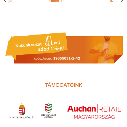
júl
Ebben a hónapban
szept
TÁMOGATÓINK