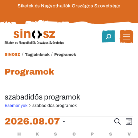
Siketek és Nagyothallók Országos Szövetsége
/
/
SINOSZ
Tagjainknak
Programok
Programok
szabadidős programok
Események
szabadidős programok
Események
2026.08.07
Esem
E
Keresett
Hóna
kifejezés
Dátum
né
keres
Események
HÉTFŐ
KEDD
SZERDA
CSÜTÖRTÖK
PÉNTEK
SZOMBA
H
K
S
C
P
S
V
kiválasztása.