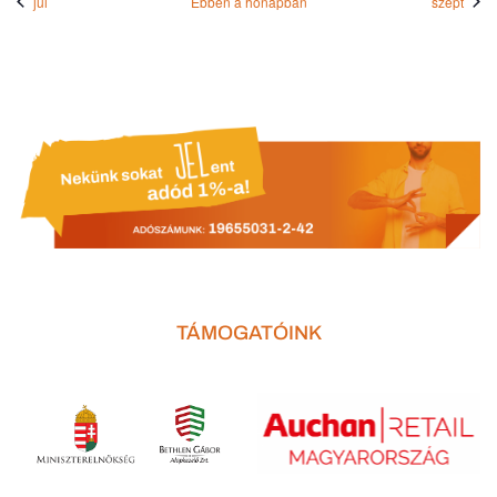
júl
Ebben a hónapban
szept
TÁMOGATÓINK