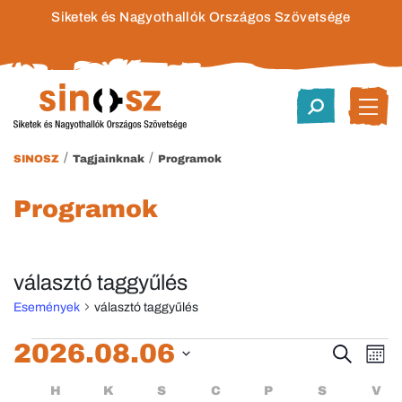
Siketek és Nagyothallók Országos Szövetsége
/
/
SINOSZ
Tagjainknak
Programok
Programok
választó taggyűlés
Események
választó taggyűlés
Események
2026.08.06
Esem
E
Keresett
Hóna
kifejezés
Dátum
né
keres
Események
HÉTFŐ
KEDD
SZERDA
CSÜTÖRTÖK
PÉNTEK
SZOMBA
H
K
S
C
P
S
V
kiválasztása.