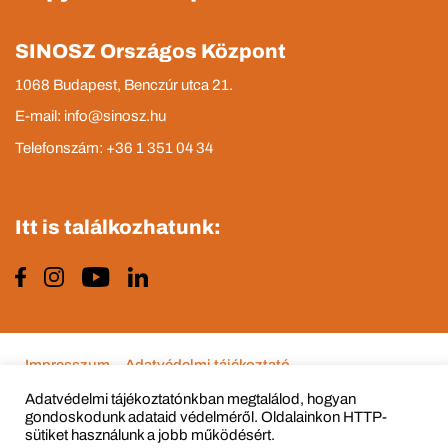
SINOSZ Országos Központ
1068 Budapest, Benczúr utca 21.
E-mail: info@sinosz.hu
Telefonszám: +36 1 351 04 34
Itt is találkozhatunk:
Impresszum
Adatvédelmi tájékoztató
Adatvédelmi tájékoztatónkban megtalálod, hogyan
gondoskodunk adataid védelméről. Oldalainkon HTTP-
sütiket használunk a jobb működésért.