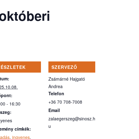
októberi
RÉSZLETEK
SZERVEZŐ
tum:
Zsámárné Hajgató
Andrea
25.10.08.
Telefon
őpont:
+36 70 708-7008
:00 - 16:30
Email
szeg:
zalaegerszeg@sinosz.h
gyenes
u
emény címkék:
őadás
,
ingyenes
,