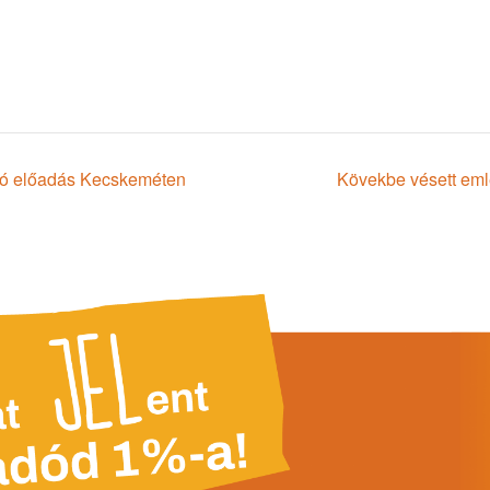
ló előadás Kecskeméten
Kövekbe vésett em