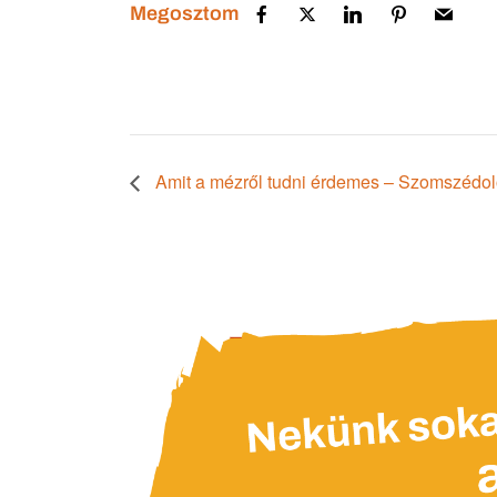
Megosztom
Amit a mézről tudni érdemes – Szomszédo