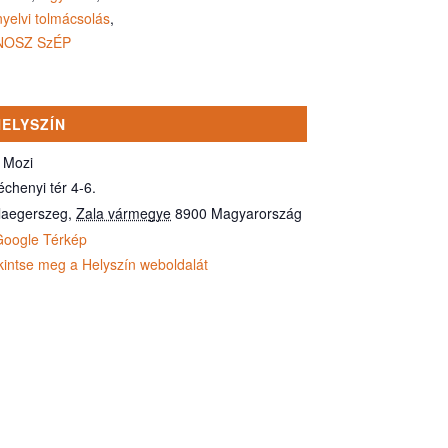
nyelvi tolmácsolás
,
NOSZ SzÉP
HELYSZÍN
t Mozi
échenyi tér 4-6.
laegerszeg
,
Zala vármegye
8900
Magyarország
Google Térkép
kintse meg a Helyszín weboldalát