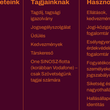
eteink
Tagjainknak
Haszn
Tagdíj, tagsági
Ellátások,
igazolvány
kedvezmén
Jogsegélyszolgálat
Jogi-közig
fogalomtár
Üdülés
Esélyegyen
Kedvezmények
érdekvédel
Társkereső
fogalomtár
One SINOSZ-flotta
Fogyatéko
(korábban Vodafone) –
személyeke
csak Szövetségünk
jogszabály
tagjai számára
Siketség é
nagyothall
Hallásállap
identitás