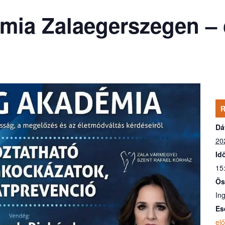
ia Zalaegerszegen – 
Dá
20
Id
15
Ös
In
Es
el