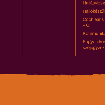
Hallásvizsg
Hallókészü
Cochleáris
– CI
Kommuniká
Fogyatéko
szójegyzék