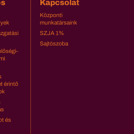
os
Kapcsolat
Központi
yek
munkatársaink
azgatási
SZJA 1%
Sajtószoba
lőségi-
mi
s
t érintő
ok
s
ás
ot és