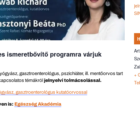
jel
SI
Ar
es ismeretbővítő programra várjuk
Sz
Za
yász, gasztroenterológus, pszichiáter, ill. mentőorvos tart
+ 
 kapcsolatos témákról
jelnyelvi tolmácsolással.
Te
ógyász, gasztroenterológus kutatóorvossal
ven is:
Egészség Akadémia