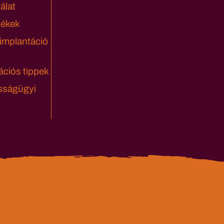
álat
lékek
 implantáció
ciós tippek
sságügyi