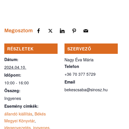
Megosztom
RÉSZLETEK
SZERVEZŐ
Dátum:
Nagy Éva Mária
Telefon
2024.04.10.
+36 70 377 5729
Időpont:
Email
10:00 - 16:00
bekescsaba@sinosz.hu
Összeg:
Ingyenes
Esemény címkék:
állandó kiállítás
,
Békés
Megyei Könyvtár
,
idegenvezetés
,
ingyenes
,