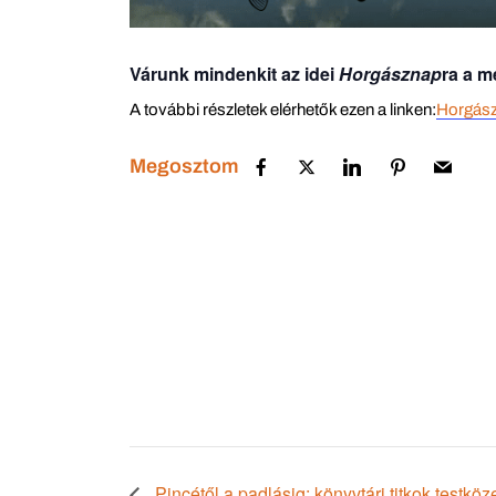
Várunk mindenkit az idei
Horgásznap
ra a m
A további részletek elérhetők ezen a linken:
Horgás
Megosztom
Pincétől a padlásig: könyvtári titkok testk