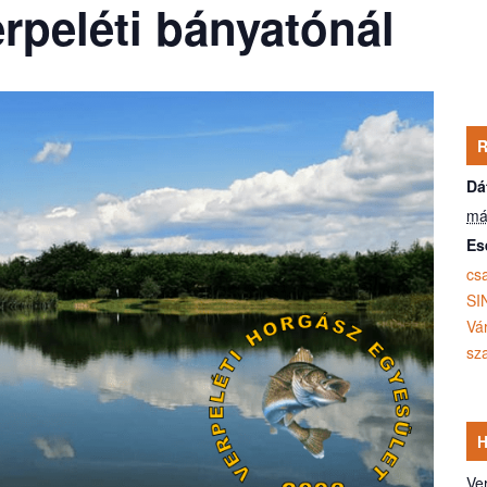
rpeléti bányatónál
Dá
má
Es
cs
SI
Vá
sz
Ve