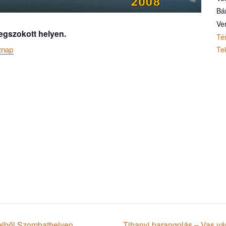
Bá
Ve
egszokott helyen.
Té
Te
znap
özelből Szombathelyen
Tihanyi barangolás – Vas vár