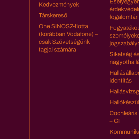
Esélyegyen
Kedvezmények
érdekvédel
Társkereső
fogalomtár
One SINOSZ-flotta
Fogyatéko
(korábban Vodafone) –
személyeke
csak Szövetségünk
jogszabály
tagjai számára
Siketség é
nagyothall
Hallásállap
identitás
Hallásvizsg
Hallókészü
Cochleáris
– CI
Kommuniká