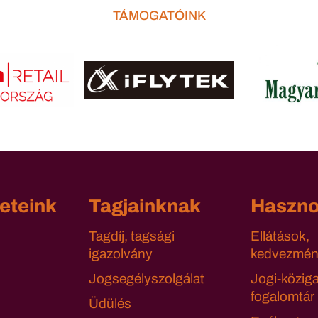
TÁMOGATÓINK
eteink
Tagjainknak
Haszn
Tagdíj, tagsági
Ellátások,
igazolvány
kedvezmén
Jogsegélyszolgálat
Jogi-közig
fogalomtár
Üdülés