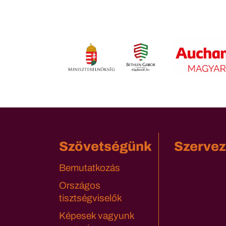
Szövetségünk
Szervez
Bemutatkozás
Országos
tisztségviselők
Képesek vagyunk