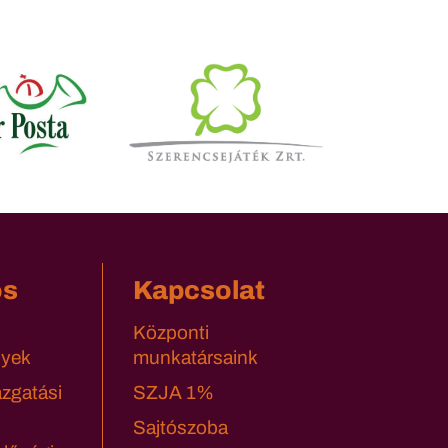
os
Kapcsolat
Központi
yek
munkatársaink
azgatási
SZJA 1%
Sajtószoba