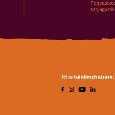
Fogyatéko
szójegyzék
Itt is találkozhatunk: