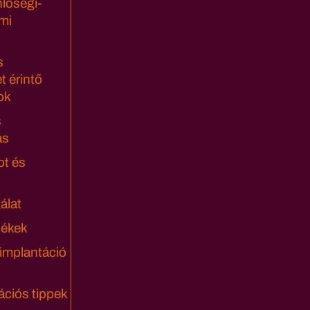
lőségi-
mi
s
t érintő
ok
s
ás
ot és
álat
lékek
 implantáció
ciós tippek