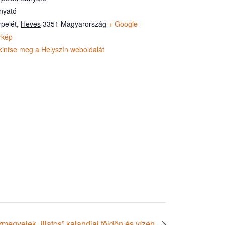
nyató
rpelét
,
Heves
3351
Magyarország
+ Google
rkép
kintse meg a Helyszín weboldalát
megyeiek „illatos” kalandjai földön és vízen