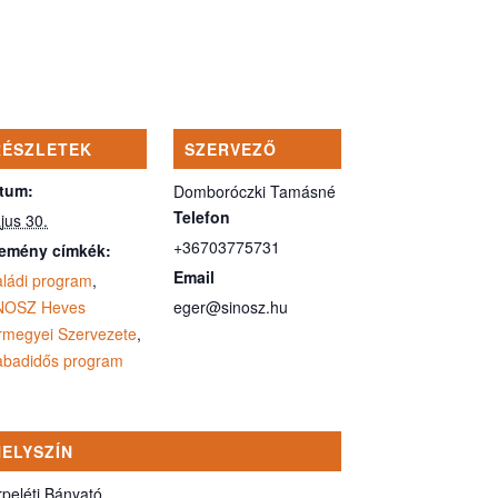
RÉSZLETEK
SZERVEZŐ
tum:
Domboróczki Tamásné
Telefon
jus 30.
+36703775731
emény címkék:
Email
aládi program
,
NOSZ Heves
eger@sinosz.hu
rmegyei Szervezete
,
abadidős program
HELYSZÍN
rpeléti Bányató