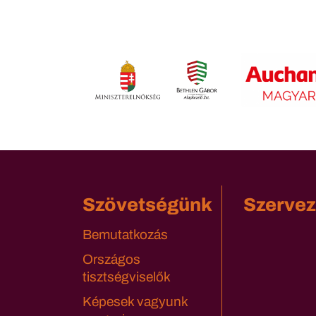
Szövetségünk
Szervez
Bemutatkozás
Országos
tisztségviselők
Képesek vagyunk