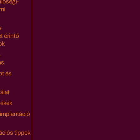
lőségi-
mi
s
t érintő
ok
s
ás
ot és
álat
lékek
 implantáció
ciós tippek