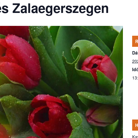
és Zalaegerszegen
Dá
20
Id
13
Ka