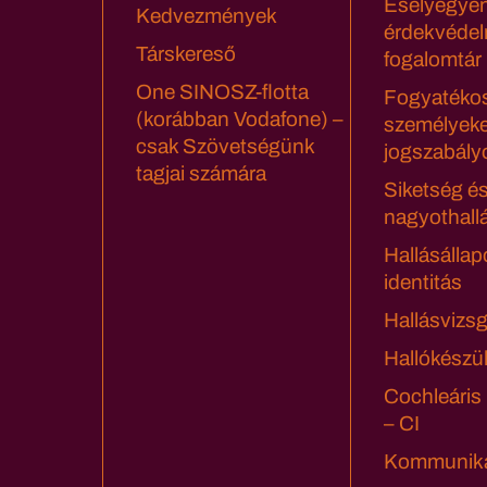
Esélyegyen
Kedvezmények
érdekvédel
Társkereső
fogalomtár
One SINOSZ-flotta
Fogyatéko
(korábban Vodafone) –
személyeke
csak Szövetségünk
jogszabály
tagjai számára
Siketség é
nagyothall
Hallásállap
identitás
Hallásvizsg
Hallókészü
Cochleáris
– CI
Kommuniká