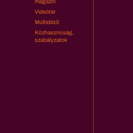
magazin
Videótár
Múltidéző
Közhasznúság,
szabályzatok