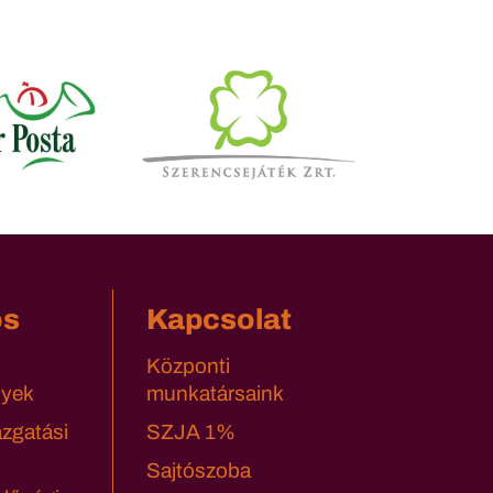
os
Kapcsolat
Központi
yek
munkatársaink
azgatási
SZJA 1%
Sajtószoba