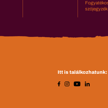
Fogyatéko
szójegyzék
Itt is találkozhatunk: