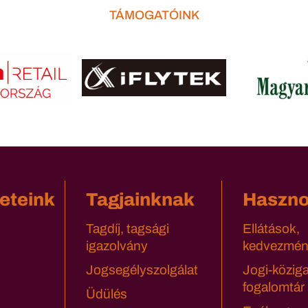
TÁMOGATÓINK
eteink
Tagjainknak
Haszn
Tagdíj, tagsági
Ellátások,
igazolvány
kedvezmén
Jogsegélyszolgálat
Jogi-közig
fogalomtár
Üdülés