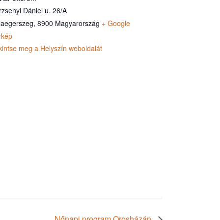
rzsenyi Dániel u. 26/A
laegerszeg
,
8900
Magyarország
+ Google
rkép
kintse meg a Helyszín weboldalát
Nőnapi program Orosházán