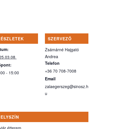
RÉSZLETEK
SZERVEZŐ
tum:
Zsámárné Hajgató
Andrea
25.03.08.
Telefon
őpont:
+36 70 708-7008
:00 - 15:00
Email
zalaegerszeg@sinosz.h
u
HELYSZÍN
viár étterem