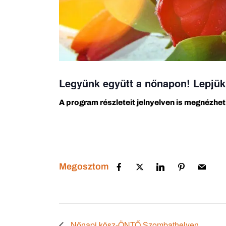
Legyünk együtt a nőnapon! Lepjük
A program részleteit jelnyelven is megnézheti
Megosztom
Nőnapi kösz-ÖNTŐ Szombathelyen