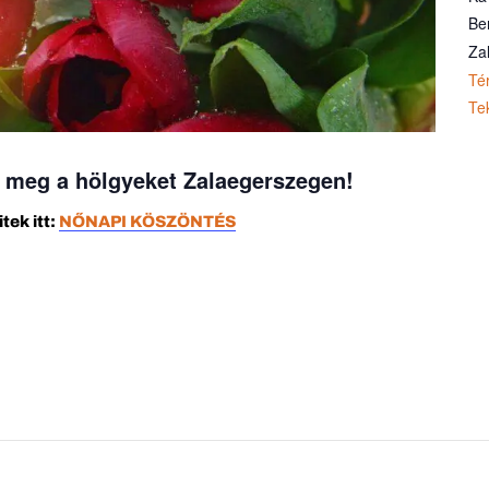
Be
Za
Té
Te
 meg a hölgyeket Zalaegerszegen!
tek itt:
NŐNAPI KÖSZÖNTÉS