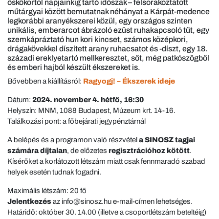
őskőkortól napjainkig tartó időszak – felsorakoztatott
műtárgyai között bemutatnak néhányat a Kárpát-medence
legkorábbi aranyékszerei közül, egy országos szinten
unikális, emberarcot ábrázoló ezüst ruhakapcsoló tűt, egy
szemkápráztató hun kori kincset, számos középkori,
drágakövekkel díszített arany ruhacsatot és -díszt, egy 18.
századi ereklyetartó mellkeresztet, sőt, még patkószögből
és emberi hajból készült ékszereket is.
Bővebben a kiállításról:
Ragyogj! – Ékszerek ideje
Dátum:
2024. november 4. hétfő, 16:30
Helyszín: MNM, 1088 Budapest, Múzeum krt. 14-16.
Találkozási pont: a főbejárati jegypénztárnál
A belépés és a programon való részvétel
a SINOSZ tagjai
számára díjtalan
, de előzetes
regisztrációhoz kötött
.
Kísérőket a korlátozott létszám miatt csak fennmaradó szabad
helyek esetén tudnak fogadni.
Maximális létszám: 20 fő
Jelentkezés
az info@sinosz.hu e-mail-címen lehetséges.
Határidő: október 30. 14.00 (illetve a csoportlétszám beteltéig)