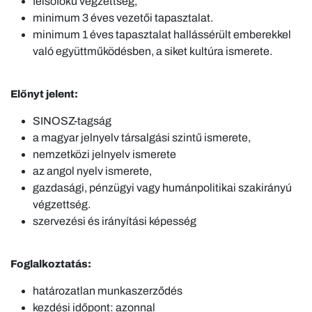
felsőfokú végzettség,
minimum 3 éves vezetői tapasztalat.
minimum 1 éves tapasztalat hallássérült emberekkel
való együttműködésben, a siket kultúra ismerete.
Előnyt jelent:
SINOSZ-tagság
a magyar jelnyelv társalgási szintű ismerete,
nemzetközi jelnyelv ismerete
az angol nyelv ismerete,
gazdasági, pénzügyi vagy humánpolitikai szakirányú
végzettség.
szervezési és irányítási képesség
Foglalkoztatás:
határozatlan munkaszerződés
kezdési időpont: azonnal