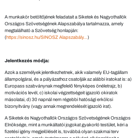
A munkakör betöltőjének feladatait a Siketek és Nagyothallók
Országos Szövetségének Alapszabálya tartalmazza, amely
megtalálható a Szövetség honlapján:
(
https://sinosz.hu/SINOSZ Alapszabály…
)
Jelentkezés módja:
Azok a személyek jelentkezhetnek, akik valamely EU-tagállam
állampolgárai, és a pályázathoz csatolják az alábbi iratokat is: a)
Europass szabványnak megfelelő fényképes önéletrajz, b)
motivációs levél, c) iskolai végzettségeit igazoló okiratok
másolatai, d) 30 napnál nem régebbi hatósági erkölcsi
bizonyítvány (vagy annak megrendelését igazoló irat).
A Siketek és Nagyothallók Országos Szövetségének Országos
Elnöksége, mint a munkáltatói jogokat gyakorló testület, kéri a
fizetési igény megjelölését is, továbbá olyan szakmai terv