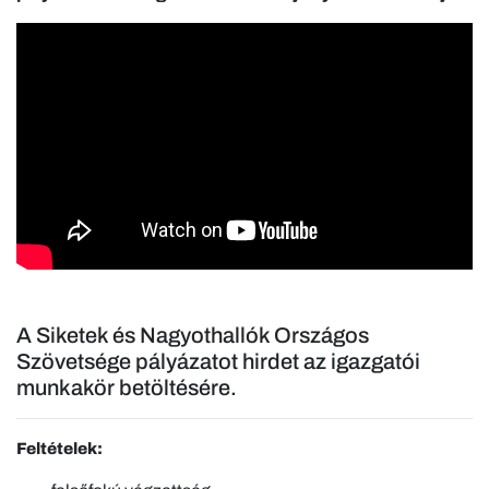
A Siketek és Nagyothallók Országos
Szövetsége pályázatot hirdet az igazgatói
munkakör betöltésére.
Feltételek: