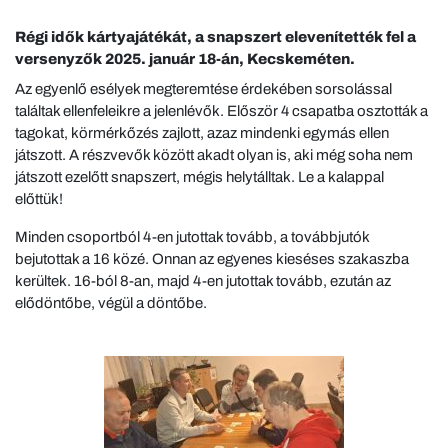
Régi idők kártyajátékát, a snapszert elevenítették fel a
versenyzők 2025. január 18-án, Kecskeméten.
Az egyenlő esélyek megteremtése érdekében sorsolással
találtak ellenfeleikre a jelenlévők. Először 4 csapatba osztották a
tagokat, körmérkőzés zajlott, azaz mindenki egymás ellen
játszott. A részvevők között akadt olyan is, aki még soha nem
játszott ezelőtt snapszert, mégis helytálltak. Le a kalappal
előttük!
Minden csoportból 4-en jutottak tovább, a továbbjutók
bejutottak a 16 közé. Onnan az egyenes kieséses szakaszba
kerültek. 16-ból 8-an, majd 4-en jutottak tovább, ezután az
elődöntőbe, végül a döntőbe.