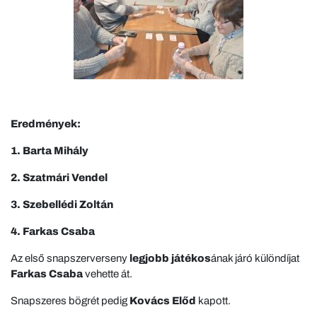
Eredmények:
1. Barta Mihály
2. Szatmári Vendel
3. Szebellédi Zoltán
4. Farkas Csaba
Az első snapszerverseny
legjobb játékos
ának járó különdíjat
Farkas Csaba
vehette át.
Snapszeres bögrét pedig
Kovács Előd
kapott.