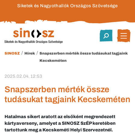
Siketek és Nagyothallók Országos Szövetsége
/
/
SINOSZ
Hírek
Snapszerben mérték össze tudásukat tagjaink
Kecskeméten
2025.02.04. 12:53
Snapszerben mérték össze
tudásukat tagjaink Kecskeméten
Hatalmas sikert aratott az elsőként megrendezett
kártyaverseny, amelyet a SINOSZ SzÉP keretében
tartottunk meg a Kecskeméti Helyi Szervezetnél.