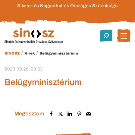
Siketek és Nagyothallók Országos Szövetsége
/
/
SINOSZ
Hírek
Belügyminisztérium
2023.09.26. 08:53
Belügyminisztérium
Megosztom