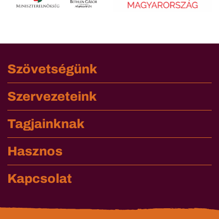
Szövetségünk
Szervezeteink
Tagjainknak
Hasznos
Kapcsolat