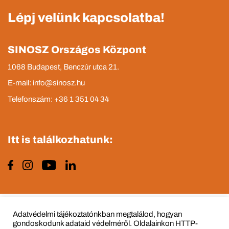
Lépj velünk kapcsolatba!
SINOSZ Országos Központ
1068 Budapest, Benczúr utca 21.
E-mail: info@sinosz.hu
Telefonszám: +36 1 351 04 34
Itt is találkozhatunk:
Impresszum
Adatvédelmi tájékoztató
Adatvédelmi tájékoztatónkban megtalálod, hogyan
gondoskodunk adataid védelméről. Oldalainkon HTTP-