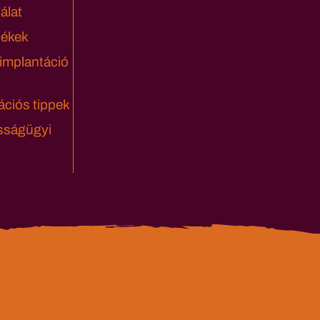
álat
lékek
 implantáció
ciós tippek
sságügyi