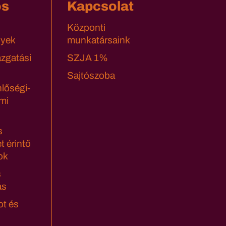
os
Kapcsolat
Központi
yek
munkatársaink
azgatási
SZJA 1%
Sajtószoba
lőségi-
mi
s
t érintő
ok
s
ás
ot és