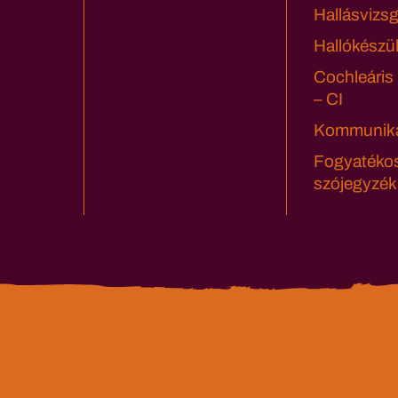
Hallásvizsg
Hallókészü
Cochleáris
– CI
Kommuniká
Fogyatéko
szójegyzék