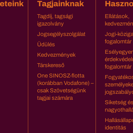
eteink
Tagjainknak
Haszn
Tagdíj, tagsági
Ellátások,
igazolvány
kedvezmén
Jogsegélyszolgálat
Jogi-közig
fogalomtár
Üdülés
Esélyegyen
Kedvezmények
érdekvédel
Társkereső
fogalomtár
One SINOSZ-flotta
Fogyatéko
(korábban Vodafone) –
személyeke
csak Szövetségünk
jogszabály
tagjai számára
Siketség é
nagyothall
Hallásállap
identitás