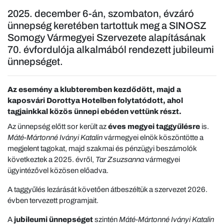
2025. december 6-án, szombaton, évzáró
ünnepség keretében tartottuk meg a SINOSZ
Somogy Vármegyei Szervezete alapításának
70. évfordulója alkalmából rendezett jubileumi
ünnepséget.
Az esemény a klubteremben kezdődött, majd a
kaposvári Dorottya Hotelben folytatódott, ahol
tagjainkkal közös ünnepi ebéden vettünk részt.
Az ünnepség előtt sor került az
éves megyei taggyűlésre
is.
Máté-Mártonné Iványi Katalin
vármegyei elnök köszöntötte a
megjelent tagokat, majd szakmai és pénzügyi beszámolók
következtek a 2025. évről,
Tar Zsuzsanna
vármegyei
ügyintézővel közösen előadva.
A taggyűlés lezárását követően átbeszéltük a szervezet 2026.
évben tervezett programjait.
A
jubileumi ünnepséget
szintén
Máté-Mártonné Iványi Katalin