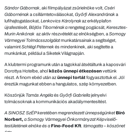
Sándor Gábornak
, aki filmpályázat zsűrielnöke volt,
Cséri
Gábornénak
a csillámtetoválásokat,
Győrfi Alexandrának
a
lufihajtogatásokat,
Lenkovics Károlynak
az erkélyplafon
újrafestését,
Böjtös Tibornénak a
rengeteg pogácsát,
Keresztes-
Murin Anikónak
az aktív részvételét az elnökségben, a
Somogy
Vármegyei Tolmácsszolgálat
munkatársainak a segítséget,
valamint
Schlégl Péternek
és mindenkinek, aki segítette a
munkánkat, például a Siketek Világnapján.
A klubtermi programunk után a tagokkal átsétáltunk a kaposvári
Dorottya Hotelbe, ahol
közös ünnepi étkezésen
vettünk
részt. A finom ebéd után az
ünnepi tortát
fogyasztottuk el. Jól
éreztük magunkat ebben a hangulatos, szép környezetben.
Köszönjük
Tamás Angéla
és
Győrfi Gabriella
jelnyelvi
tolmácsoknak a kommunikációs akadálymentesítést.
A SINOSZ SzÉP keretében megrendezett ünnepségünket
Bíró
Norbert,
a Somogy Vármegyei Önkormányzat Képviselő-
testületének elnöke és a
Fino-Food Kft
. támogatta – köszönet