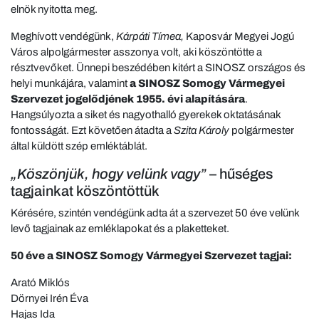
elnök nyitotta meg.
Meghívott vendégünk,
Kárpáti Tímea,
Kaposvár Megyei Jogú
Város alpolgármester asszonya volt, aki köszöntötte a
résztvevőket. Ünnepi beszédében kitért a SINOSZ országos és
helyi munkájára, valamint
a SINOSZ Somogy Vármegyei
Szervezet jogelődjének 1955. évi alapítására
.
Hangsúlyozta a siket és nagyothalló gyerekek oktatásának
fontosságát. Ezt követően átadta a
Szita Károly
polgármester
által küldött szép emléktáblát.
„Köszönjük, hogy velünk vagy”
– hűséges
tagjainkat köszöntöttük
Kérésére, szintén vendégünk adta át a szervezet 50 éve velünk
levő tagjainak az emléklapokat és a plaketteket.
50 éve a SINOSZ Somogy Vármegyei Szervezet tagjai:
Arató Miklós
Dörnyei Irén Éva
Hajas Ida