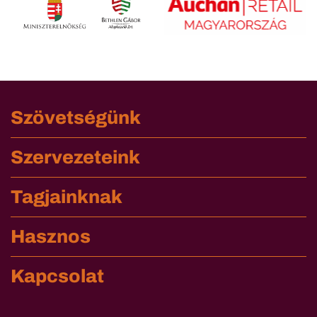
Szövetségünk
Szervezeteink
Tagjainknak
Hasznos
Kapcsolat