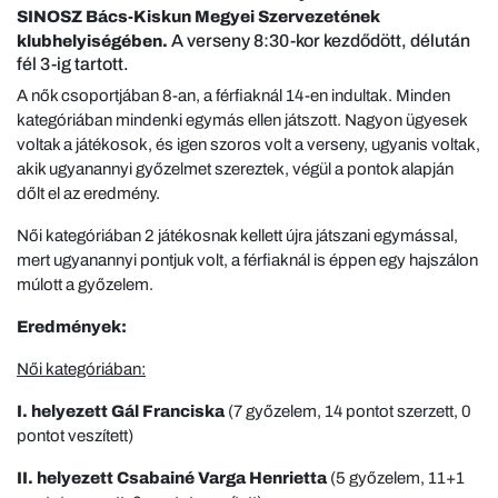
SINOSZ Bács-Kiskun Megyei Szervezetének
A verseny 8:30-kor kezdődött, délután
klubhelyiségében.
fél 3-ig tartott.
A nők csoportjában 8-an, a férfiaknál 14-en indultak. Minden
kategóriában mindenki egymás ellen játszott. Nagyon ügyesek
voltak a játékosok, és igen szoros volt a verseny, ugyanis voltak,
akik ugyanannyi győzelmet szereztek, végül a pontok alapján
dőlt el az eredmény.
Női kategóriában 2 játékosnak kellett újra játszani egymással,
mert ugyanannyi pontjuk volt, a férfiaknál is éppen egy hajszálon
múlott a győzelem.
Eredmények:
Női kategóriában:
I. helyezett Gál Franciska
(7 győzelem, 14 pontot szerzett, 0
pontot veszített)
II. helyezett Csabainé Varga Henrietta
(5 győzelem, 11+1