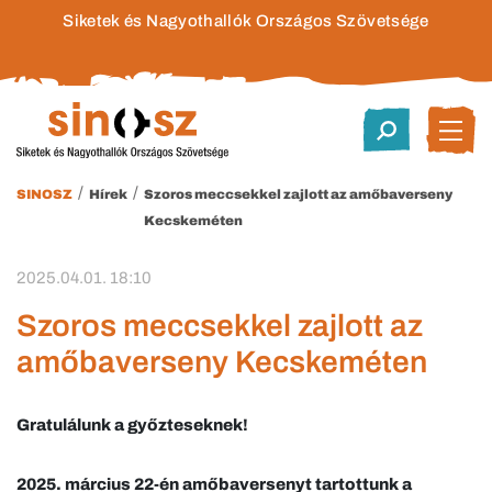
Siketek és Nagyothallók Országos Szövetsége
/
/
SINOSZ
Hírek
Szoros meccsekkel zajlott az amőbaverseny
Kecskeméten
2025.04.01. 18:10
Szoros meccsekkel zajlott az
amőbaverseny Kecskeméten
Gratulálunk a győzteseknek!
2025. március 22-én amőbaversenyt tartottunk a