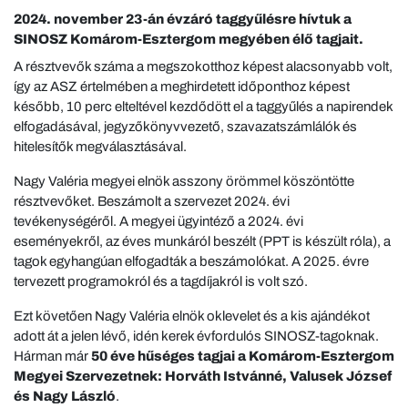
2024. november 23-án évzáró taggyűlésre hívtuk a
SINOSZ Komárom-Esztergom megyében élő tagjait.
A résztvevők száma a megszokotthoz képest alacsonyabb volt,
így az ASZ értelmében a meghirdetett időponthoz képest
később, 10 perc elteltével kezdődött el a taggyűlés a napirendek
elfogadásával, jegyzőkönyvvezető, szavazatszámlálók és
hitelesítők megválasztásával.
Nagy Valéria megyei elnök asszony örömmel köszöntötte
résztvevőket. Beszámolt a szervezet 2024. évi
tevékenységéről. A megyei ügyintéző a 2024. évi
eseményekről, az éves munkáról beszélt (PPT is készült róla), a
tagok egyhangúan elfogadták a beszámolókat. A 2025. évre
tervezett programokról és a tagdíjakról is volt szó.
Ezt követően Nagy Valéria elnök oklevelet és a kis ajándékot
adott át a jelen lévő, idén kerek évfordulós SINOSZ-tagoknak.
Hárman már
50 éve hűséges tagjai a Komárom-Esztergom
Megyei Szervezetnek: Horváth Istvánné, Valusek József
és Nagy László
.