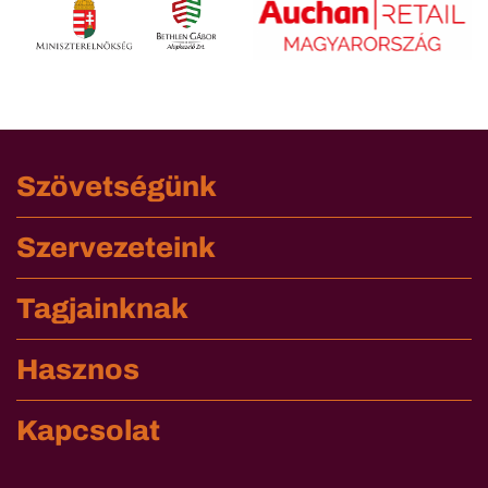
Szövetségünk
Szervezeteink
Tagjainknak
Hasznos
Kapcsolat