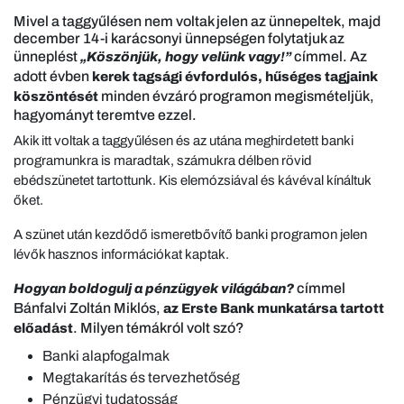
Mivel a taggyűlésen nem voltak jelen az ünnepeltek, majd
december 14-i karácsonyi ünnepségen folytatjuk az
ünneplést
címmel. Az
„Köszönjük, hogy velünk vagy!”
adott évben
kerek tagsági évfordulós, hűséges tagjaink
minden évzáró programon megismételjük,
köszöntését
hagyományt teremtve ezzel.
Akik itt voltak a taggyűlésen és az utána meghirdetett banki
programunkra is maradtak, számukra délben rövid
ebédszünetet tartottunk. Kis elemózsiával és kávéval kínáltuk
őket.
A szünet után kezdődő ismeretbővítő banki programon jelen
lévők hasznos információkat kaptak.
címmel
Hogyan boldogulj a pénzügyek világában?
Bánfalvi Zoltán Miklós,
az Erste Bank munkatársa tartott
. Milyen témákról volt szó?
előadást
Banki alapfogalmak
Megtakarítás és tervezhetőség
Pénzügyi tudatosság