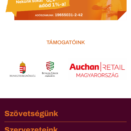
TÁMOGATÓINK
Szövetségünk
Szervezeteink