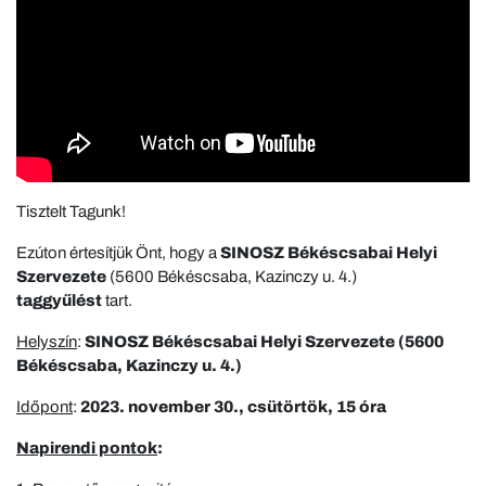
Tisztelt Tagunk!
Ezúton értesítjük Önt, hogy a
SINOSZ Békéscsabai Helyi
Szervezete
(5600 Békéscsaba, Kazinczy u. 4.)
taggyűlést
tart.
Helyszín
:
SINOSZ Békéscsabai Helyi Szervezete
(
5600
Békéscsaba, Kazinczy u.
4.)
Időpont
:
2023. november 30., csütörtök, 15 óra
Napirendi pontok
: