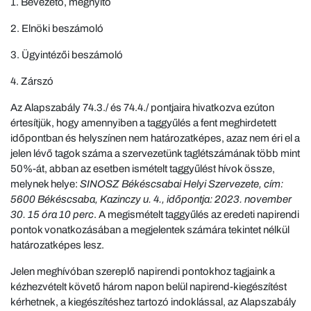
1. Bevezető, megnyitó
2. Elnöki beszámoló
3. Ügyintézői beszámoló
4. Zárszó
Az Alapszabály 74.3./ és 74.4./ pontjaira hivatkozva ezúton
értesítjük, hogy amennyiben a taggyűlés a fent meghirdetett
időpontban és helyszínen nem határozatképes, azaz nem éri el a
jelen lévő tagok száma a szervezetünk taglétszámának több mint
50%-át, abban az esetben ismételt taggyűlést hívok össze,
melynek helye:
SINOSZ Békéscsabai Helyi Szervezete, cím:
5600 Békéscsaba, Kazinczy u. 4., időpontja: 2023. november
30. 15 óra 10 perc
. A megismételt taggyűlés az eredeti napirendi
pontok vonatkozásában a megjelentek számára tekintet nélkül
határozatképes lesz.
Jelen meghívóban szereplő napirendi pontokhoz tagjaink a
kézhezvételt követő három napon belül napirend-kiegészítést
kérhetnek, a kiegészítéshez tartozó indoklással, az Alapszabály