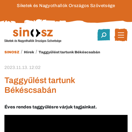
Siketek és Nagyothallók Országos Szövetsége
/
/
SINOSZ
Hírek
Taggyűlést tartunk Békéscsabán
2023.11.13. 12:02
Taggyűlést tartunk
Békéscsabán
Éves rendes taggyűlésre várjuk tagjainkat.