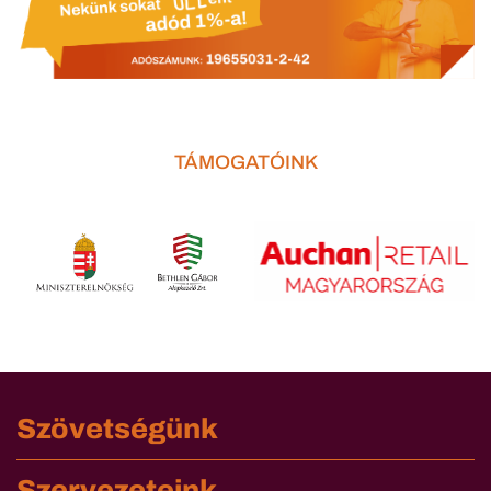
TÁMOGATÓINK
Szövetségünk
Szervezeteink