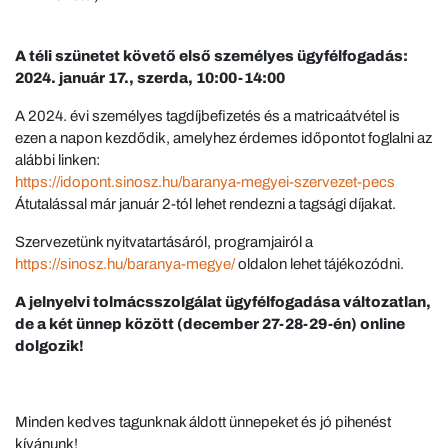
A téli szünetet követő első személyes ügyfélfogadás:
2024. január 17., szerda, 10:00-14:00
A 2024. évi személyes tagdíjbefizetés és a matricaátvétel is
ezen a napon kezdődik, amelyhez érdemes időpontot foglalni az
alábbi linken:
https://idopont.sinosz.hu/baranya-megyei-szervezet-pecs
Átutalással már január 2-tól lehet rendezni a tagsági díjakat.
Szervezetünk nyitvatartásáról, programjairól a
https://sinosz.hu/baranya-megye/
oldalon lehet tájékozódni.
A jelnyelvi tolmácsszolgálat ügyfélfogadása változatlan,
de a két ünnep között (december 27-28-29-én) online
dolgozik!
Minden kedves tagunknak áldott ünnepeket és jó pihenést
kívánunk!