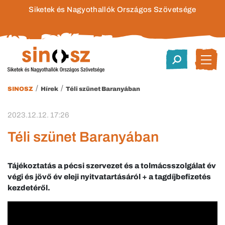
Siketek és Nagyothallók Országos Szövetsége
/
/
SINOSZ
Hírek
Téli szünet Baranyában
2023.12.12. 17:26
Téli szünet Baranyában
Tájékoztatás a pécsi szervezet és a tolmácsszolgálat év
végi és jövő év eleji nyitvatartásáról + a tagdíjbefizetés
kezdetéről.