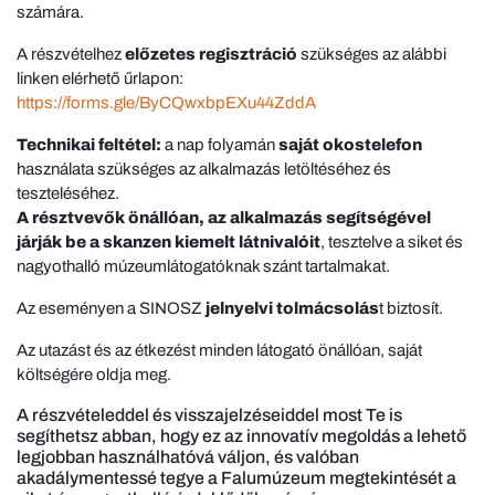
számára.
A részvételhez
előzetes regisztráció
szükséges az alábbi
linken elérhető űrlapon:
https://forms.gle/ByCQwxbpEXu44ZddA
Technikai feltétel:
a nap folyamán
saját okostelefon
használata szükséges az alkalmazás letöltéséhez és
teszteléséhez.
A résztvevők önállóan, az alkalmazás segítségével
járják be a skanzen kiemelt látnivalóit
, tesztelve a siket és
nagyothalló múzeumlátogatóknak szánt tartalmakat.
Az eseményen a SINOSZ
jelnyelvi tolmácsolás
t biztosít.
Az utazást és az étkezést minden látogató önállóan, saját
költségére oldja meg.
A részvételeddel és visszajelzéseiddel most Te is
segíthetsz abban, hogy ez az innovatív megoldás a lehető
legjobban használhatóvá váljon, és valóban
akadálymentessé tegye a Falumúzeum megtekintését a