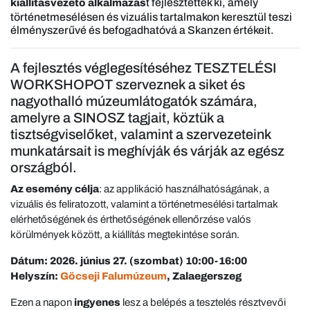
t fejlesztettek ki, amely
kiállításvezető alkalmazás
történetmesélésen és vizuális tartalmakon keresztül teszi
élményszerűvé és befogadhatóvá a Skanzen értékeit.
A fejlesztés véglegesítéséhez TESZTELÉSI
WORKSHOPOT szerveznek a siket és
nagyothalló múzeumlátogatók számára,
amelyre a SINOSZ tagjait, köztük a
tisztségviselőket, valamint a szervezeteink
munkatársait is meghívják és várják az egész
országból.
Az esemény célja
: az applikáció használhatóságának, a
vizuális és feliratozott, valamint a történetmesélési tartalmak
elérhetőségének és érthetőségének ellenőrzése valós
körülmények között, a kiállítás megtekintése során.
Dátum: 2026. június 27. (szombat) 10:00-16:00
Helyszín:
Göcseji Falumúzeum
, Zalaegerszeg
Ezen a napon
ingyenes
lesz a belépés a tesztelés résztvevői