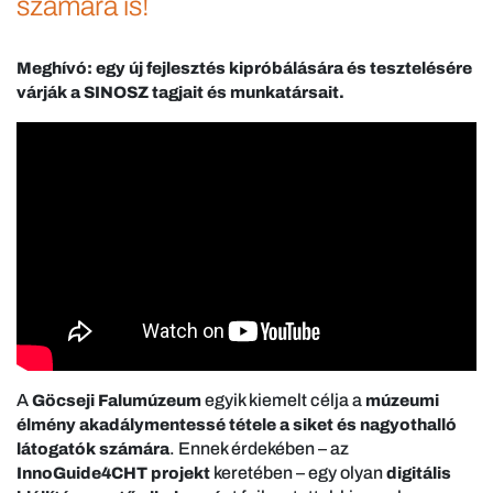
számára is!
Meghívó: egy új fejlesztés kipróbálására és tesztelésére
várják a SINOSZ tagjait és munkatársait.
A
egyik kiemelt célja a
Göcseji Falumúzeum
múzeumi
élmény akadálymentessé tétele a siket és nagyothalló
. Ennek érdekében – az
látogatók számára
keretében – egy olyan
InnoGuide4CHT projekt
digitális