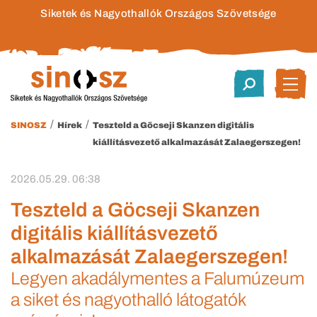
Siketek és Nagyothallók Országos Szövetsége
/
/
SINOSZ
Hírek
Teszteld a Göcseji Skanzen digitális
kiállításvezető alkalmazását Zalaegerszegen!
2026.05.29. 06:38
Teszteld a Göcseji Skanzen
digitális kiállításvezető
alkalmazását Zalaegerszegen!
Legyen akadálymentes a Falumúzeum
a siket és nagyothalló látogatók