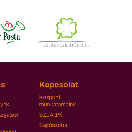
os
Kapcsolat
Központi
yek
munkatársaink
azgatási
SZJA 1%
Sajtószoba