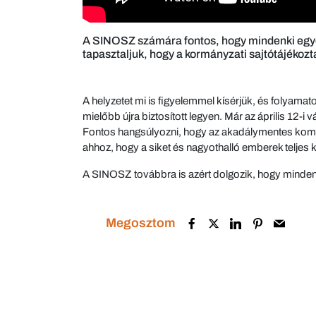
A SINOSZ számára fontos, hogy mindenki egyenl
tapasztaljuk, hogy a kormányzati sajtótájéko
A helyzetet mi is figyelemmel kísérjük, és folyam
mielőbb újra biztosított legyen. Már az április 12-
Fontos hangsúlyozni, hogy az akadálymentes kommun
ahhoz, hogy a siket és nagyothalló emberek teljes
A SINOSZ továbbra is azért dolgozik, hogy minden é
Megosztom