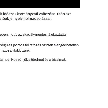
t időszak kormányzati változásai után azt
tőek jelnyelvi tolmácsolással.
ekében, hogy az akadálymentes tájékoztatás
égű és pontos feliratozás szintén elengedhetetlen
yamatosan lobbizunk.
áshoz. Köszönjük a türelmet és a bizalmat.