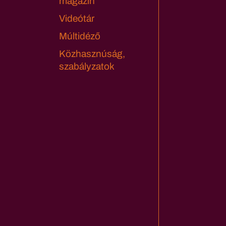
magazin
Videótár
Múltidéző
Közhasznúság,
szabályzatok