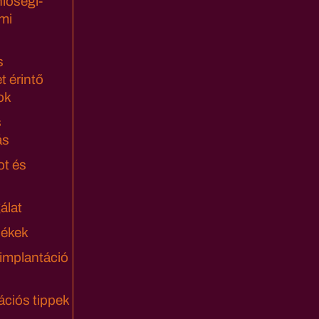
lőségi-
mi
s
t érintő
ok
s
ás
ot és
álat
lékek
 implantáció
ciós tippek