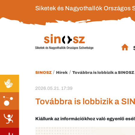
Siketek és Nagyothallók Országos 
/
/
SINOSZ
Hírek
Továbbra is lobbizik a SINOS
2026.05.21. 17:39
Továbbra is lobbizik a S
Kiállunk az információkhoz való egyenlő esél