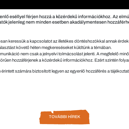
ő eséllyel férjen hozzá a közérdekű információkhoz. Az elmúl
ztatók jelenleg nem minden esetben akadálymentesen hozzáférhe
atosan keressük a kapcsolatot az illetékes döntéshozókkal annak érd
i választást követő héten megkereséseket küldtünk a témában.
ikáció nem csak a jelnyelvi tolmácsolást jelenti. A megfelelő minős
 körűen hozzáférjenek a közérdekű információkhoz. Ezért szintén fol
rintett számára biztosított legyen az egyenlő hozzáférés a tájékoztat
TOVÁBBI HÍREK