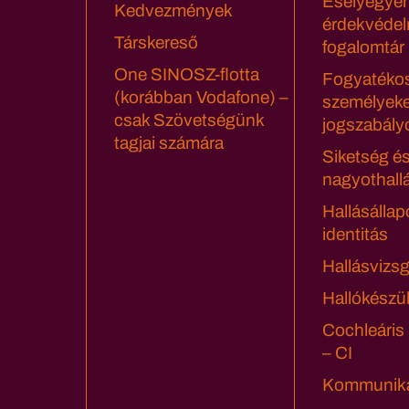
Esélyegyen
Kedvezmények
érdekvédel
Társkereső
fogalomtár
One SINOSZ-flotta
Fogyatéko
(korábban Vodafone) –
személyeke
csak Szövetségünk
jogszabály
tagjai számára
Siketség é
nagyothall
Hallásállap
identitás
Hallásvizsg
Hallókészü
Cochleáris
– CI
Kommuniká