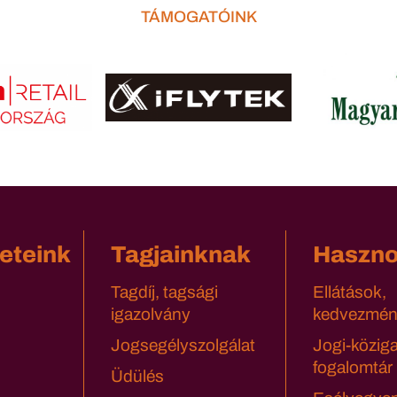
TÁMOGATÓINK
eteink
Tagjainknak
Haszn
Tagdíj, tagsági
Ellátások,
igazolvány
kedvezmén
Jogsegélyszolgálat
Jogi-közig
fogalomtár
Üdülés