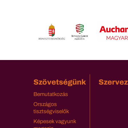
Szövetségünk
Szervez
Bemutatkozás
Országos
tisztségviselők
Képesek vagyunk