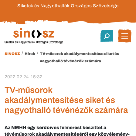
Siketek és Nagyothallók Országos Szövetsége
/
/
SINOSZ
Hírek
TV-műsorok akadálymentesítése siket és
nagyothalló tévénézők számára
2022.02.24. 15:32
TV-műsorok
akadálymentesítése siket és
nagyothalló tévénézők számára
Az NMHH egy kérdőíves felmérést készíttet a
tévéműsorok akadálymentesítéséről egy közvélemény-