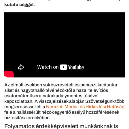
kutató céggel.
Az elmúlt években sok észrevételt és panaszt kaptunk a
siket és nagyothalló tévénézőktől a hazai televíziós
csatornák műsorainak akadálymentesítésével
kapcsolatban. A visszajelzések alapján Szövetségünk több
megkereséssel élt a
Nemzeti Média- és Hírközlési Hatóság
felé a hallássérült nézők egyenlő esélyű hozzáférésének
biztosítása érdekében.
Folyamatos érdekképviseleti munkánknak is