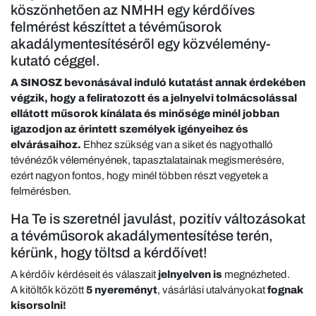
köszönhetően az NMHH egy kérdőíves
felmérést készíttet a tévéműsorok
akadálymentesítéséről egy közvélemény-
kutató céggel.
A SINOSZ bevonásával induló kutatást annak érdekében
végzik, hogy a feliratozott és a jelnyelvi tolmácsolással
ellátott műsorok kínálata és minősége minél jobban
igazodjon az érintett személyek igényeihez és
elvárásaihoz.
Ehhez szükség van a siket és nagyothalló
tévénézők véleményének, tapasztalatainak megismerésére,
ezért nagyon fontos, hogy minél többen részt vegyetek a
felmérésben.
Ha Te is szeretnél javulást, pozitív változásokat
a tévéműsorok akadálymentesítése terén,
kérünk, hogy töltsd a kérdőívet!
A kérdőív kérdéseit és válaszait
jelnyelven is
megnézheted.
A kitöltők között
5 nyereményt
, vásárlási utalványokat
fognak
kisorsolni!