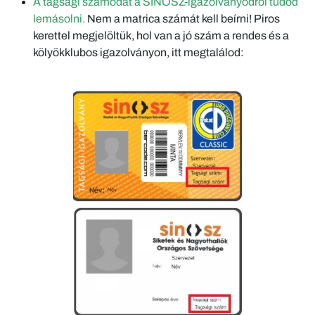
A tagsági számodat a SINOSZ-igazolványodról tudod
lemásolni.
Nem a matrica számát kell beírni! Piros
kerettel megjelöltük, hol van a jó szám a rendes és a
kölyökklubos igazolványon, itt megtalálod: