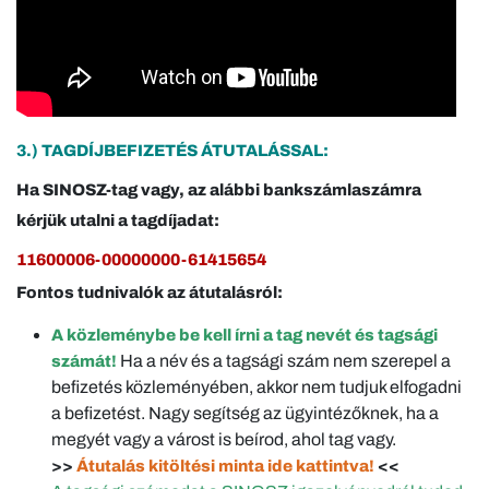
3.) TAGDÍJBEFIZETÉS ÁTUTALÁSSAL:
Ha SINOSZ-tag vagy, az alábbi bankszámlaszámra
kérjük utalni a tagdíjadat:
11600006-00000000-61415654
Fontos tudnivalók az átutalásról:
A közleménybe be kell írni a tag nevét és tagsági
Ha a név és a tagsági szám nem szerepel a
számát!
befizetés közleményében, akkor nem tudjuk elfogadni
a befizetést. Nagy segítség az ügyintézőknek, ha a
megyét vagy a várost is beírod, ahol tag vagy.
>>
Átutalás kitöltési minta ide kattintva!
<<