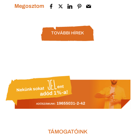
Megosztom
TOVÁBBI HÍREK
TÁMOGATÓINK