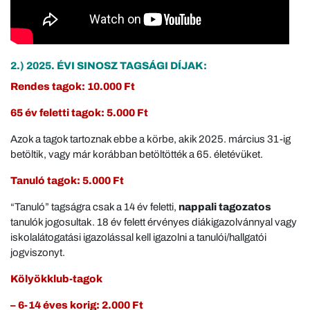
2.) 2025. ÉVI SINOSZ TAGSÁGI DÍJAK:
Rendes tagok: 10.000 Ft
65 év feletti tagok: 5.000 Ft
Azok a tagok tartoznak ebbe a körbe, akik 2025. március 31-ig
betöltik, vagy már korábban betöltötték a 65. életévüket.
Tanuló tagok: 5.000 Ft
“Tanuló” tagságra csak a 14 év feletti,
nappali tagozatos
tanulók jogosultak. 18 év felett érvényes diákigazolvánnyal vagy
iskolalátogatási igazolással kell igazolni a tanulói/hallgatói
jogviszonyt.
Kölyökklub-tagok
– 6-14 éves korig: 2.000 Ft