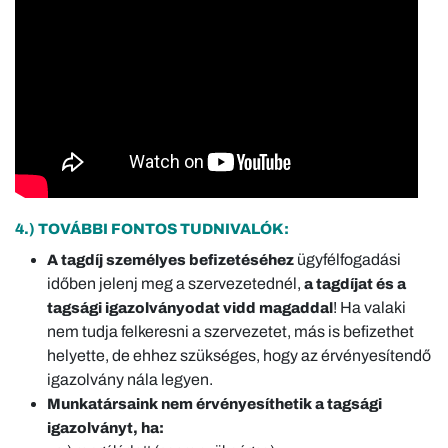
4.) TOVÁBBI FONTOS TUDNIVALÓK:
ügyfélfogadási
A tagdíj személyes befizetéséhez
időben jelenj meg a szervezetednél,
a tagdíjat és a
! Ha valaki
tagsági igazolványodat vidd magaddal
nem tudja felkeresni a szervezetet, más is befizethet
helyette, de ehhez szükséges, hogy az érvényesítendő
igazolvány nála legyen.
Munkatársaink nem érvényesíthetik a tagsági
igazolványt, ha: