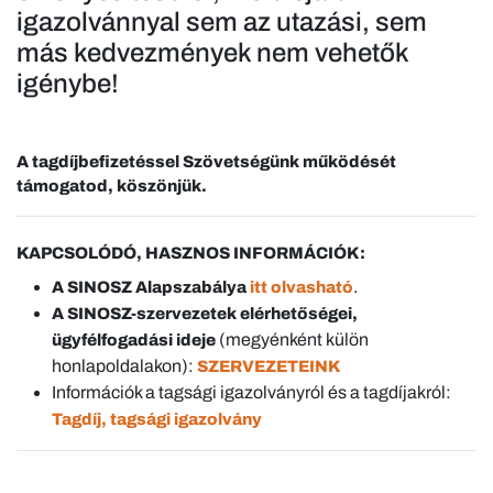
igazolvánnyal sem az utazási, sem
más kedvezmények nem vehetők
igénybe!
A tagdíjbefizetéssel Szövetségünk működését
támogatod, köszönjük.
KAPCSOLÓDÓ, HASZNOS INFORMÁCIÓK:
.
A SINOSZ Alapszabálya
itt olvasható
A SINOSZ-szervezetek elérhetőségei,
(megyénként külön
ügyfélfogadási ideje
honlapoldalakon):
SZERVEZETEINK
Információk a tagsági igazolványról és a tagdíjakról:
Tagdíj, tagsági igazolvány