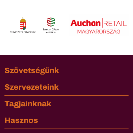
Szövetségünk
Szervezeteink
Tagjainknak
Hasznos