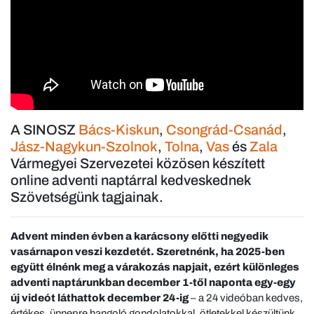
A SINOSZ
Bács-Kiskun
,
Csongrád-Csanád
,
Jász-Nagykun-Szolnok
,
Tolna
,
Vas
és
Zala
Vármegyei Szervezetei közösen készített
online adventi naptárral kedveskednek
Szövetségünk tagjainak.
Advent minden évben a karácsony előtti negyedik
vasárnapon veszi kezdetét. Szeretnénk, ha 2025-ben
együtt élnénk meg a várakozás napjait, ezért különleges
adventi naptárunkban december 1-től naponta egy-egy
új videót láthattok december 24-ig
– a 24 videóban kedves,
értékes, ünnepre hangoló gondolatokkal, ötletekkel készültünk