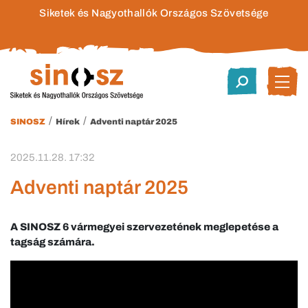
Siketek és Nagyothallók Országos Szövetsége
/
/
SINOSZ
Hírek
Adventi naptár 2025
2025.11.28. 17:32
Adventi naptár 2025
A SINOSZ 6 vármegyei szervezetének meglepetése a
tagság számára.