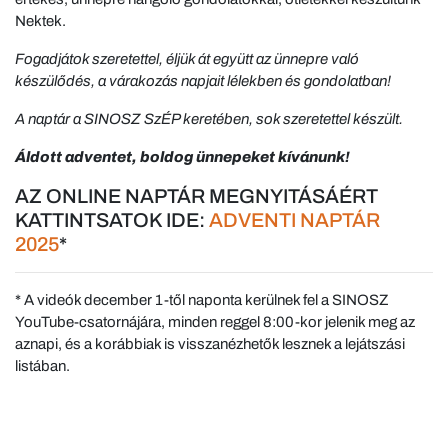
Nektek.
Fogadjátok szeretettel, éljük át együtt az ünnepre való
készülődés, a várakozás napjait lélekben és gondolatban!
A naptár a SINOSZ SzÉP keretében, sok szeretettel készült.
Áldott adventet, boldog ünnepeket kívánunk!
AZ ONLINE NAPTÁR MEGNYITÁSÁÉRT
KATTINTSATOK IDE:
ADVENTI NAPTÁR
2025
*
* A videók december 1-től naponta kerülnek fel a SINOSZ
YouTube-csatornájára, minden reggel 8:00-kor jelenik meg az
aznapi, és a korábbiak is visszanézhetők lesznek a lejátszási
listában.