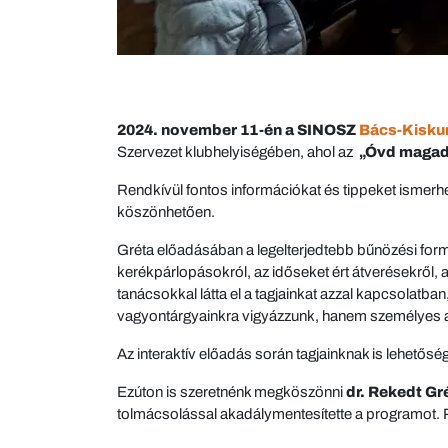
2024. november 11-én a SINOSZ
Bács-Kisku
Szervezet klubhelyiségében, ahol az
„Óvd magad
Rendkívül fontos információkat és tippeket ismer
köszönhetően.
Gréta előadásában a legelterjedtebb bűnözési form
kerékpárlopásokról, az időseket ért átverésekről, 
tanácsokkal látta el a tagjainkat azzal kapcsolat
vagyontárgyainkra vigyázzunk, hanem személyes a
Az interaktív előadás során tagjainknak is lehetőség
Ezúton is szeretnénk megköszönni
dr. Rekedt Gr
tolmácsolással akadálymentesítette a programot.