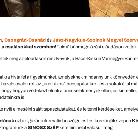
n
,
Csongrád-Csanád
és
Jász-Nagykun-Szolnok Megyei Szerv
 a csalásokkal szemben!”
című bűnmegelőzési előadáson vettek r
hettek meg az előadáson résztvevők, a Bács-Kiskun Vármegyei Bűnmeg
ákra hívta fel a figyelmünket, amelyeknek mindannyiunk könnyedén es
a házaló csalókról, az „unokázós” becsapásokról, és a sokak által má
ban, hogy hogyan védekezhetünk a bűncselekmények ellen, és kiemelte,
datainkra is.
e nyílt elmesélni saját tapasztalataikat, és feltenni kérdéseiket, amel
étának
ezt az igazán informatív beszélgetést és köszönjük szépen
Ki
 Programunk a
SINOSZ SzÉP
keretein belül valósult meg.