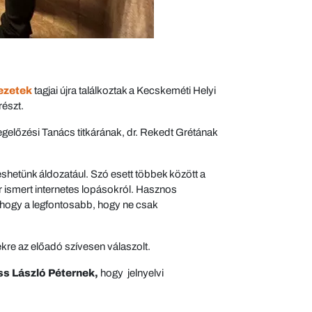
ezetek
tagjai újra találkoztak a Kecskeméti Helyi
észt.
előzési Tanács titkárának, dr. Rekedt Grétának
hetünk áldozatául. Szó esett többek között a
r ismert internetes lopásokról. Hasznos
 hogy a legfontosabb, hogy ne csak
yekre az előadó szívesen válaszolt.
ss László Péternek,
hogy jelnyelvi