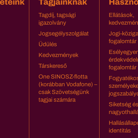
eteink
Tagjainknak
Haszn
Tagdíj, tagsági
Ellátások,
igazolvány
kedvezmén
Jogsegélyszolgálat
Jogi-közig
fogalomtár
Üdülés
Esélyegyen
Kedvezmények
érdekvédel
Társkereső
fogalomtár
One SINOSZ-flotta
Fogyatéko
(korábban Vodafone) –
személyeke
csak Szövetségünk
jogszabály
tagjai számára
Siketség é
nagyothall
Hallásállap
identitás