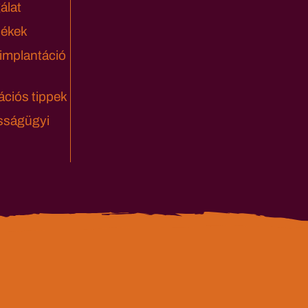
álat
lékek
 implantáció
ciós tippek
sságügyi