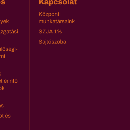
os
Kapcsolat
Központi
yek
munkatársaink
azgatási
SZJA 1%
Sajtószoba
lőségi-
mi
s
t érintő
ok
s
ás
ot és