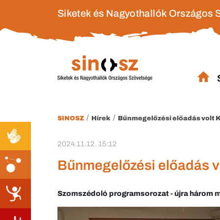
Siketek és Nagyothallók Országos 
/
/
SINOSZ
Hírek
Bűnmegelőzési előadás volt
2024.11.12. 15:12
Bűnmegelőzési előadás v
Szomszédoló programsorozat - újra három m