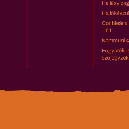
Hallásvizsg
Hallókészü
Cochleáris
– CI
Kommuniká
Fogyatéko
szójegyzék