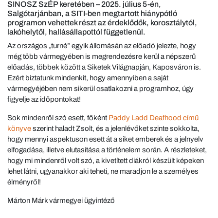
SINOSZ SzÉP keretében – 2025. július 5-én,
Salgótarjánban, a SITI-ben megtartott hiánypótló
programon vehettek részt az érdeklődők, korosztálytól,
lakóhelytől, hallásállapottól függetlenül.
Az országos „turné” egyik állomásán az előadó jelezte, hogy
még több vármegyében is megrendezésre kerül a népszerű
előadás, többek között a Siketek Világnapján, Kaposváron is.
Ezért biztatunk mindenkit, hogy amennyiben a saját
vármegyéjében nem sikerül csatlakozni a programhoz, úgy
figyelje az időpontokat!
Sok mindenről szó esett, főként
Paddy Ladd Deafhood című
könyve
szerint haladt Zsolt, és a jelenlévőket szinte sokkolta,
hogy mennyi aspektuson esett át a siket emberek és a jelnyelv
elfogadása, illetve elutasítása a történelem során. A részleteket,
hogy mi mindenről volt szó, a kivetített diákról készült képeken
lehet látni, ugyanakkor aki teheti, ne maradjon le a személyes
élményről!
Márton Márk vármegyei ügyintéző