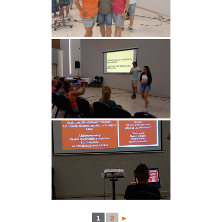
1
2
►