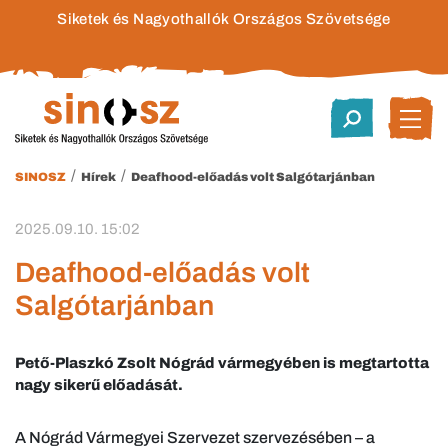
Siketek és Nagyothallók Országos Szövetsége
/
/
SINOSZ
Hírek
Deafhood-előadás volt Salgótarjánban
2025.09.10. 15:02
Deafhood-előadás volt
Salgótarjánban
Pető-Plaszkó Zsolt Nógrád vármegyében is megtartotta
nagy sikerű előadását.
A Nógrád Vármegyei Szervezet szervezésében – a