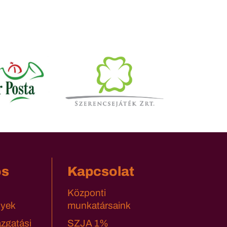
os
Kapcsolat
Központi
yek
munkatársaink
azgatási
SZJA 1%