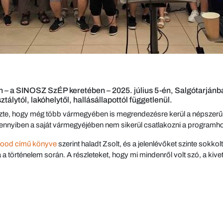
 a SINOSZ SzÉP keretében – 2025. július 5-én, Salgótarjánban
álytól, lakóhelytől, hallásállapottól függetlenül.
ezte, hogy még több vármegyében is megrendezésre kerül a népszerű 
ennyiben a saját vármegyéjében nem sikerül csatlakozni a programhoz
ood című könyve
szerint haladt Zsolt, és a jelenlévőket szinte sokko
a a történelem során. A részleteket, hogy mi mindenről volt szó, a kivet