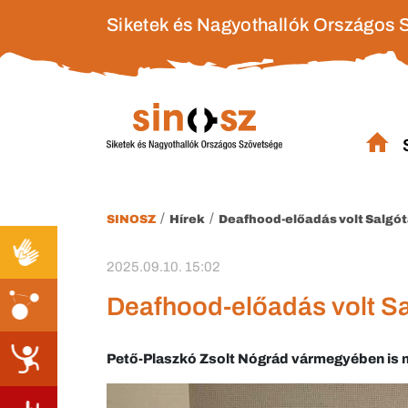
Siketek és Nagyothallók Országos 
/
/
SINOSZ
Hírek
Deafhood-előadás volt Salgó
2025.09.10. 15:02
Deafhood-előadás volt S
Pető-Plaszkó Zsolt Nógrád vármegyében is m