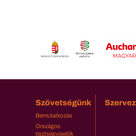
Szövetségünk
Szervez
Bemutatkozás
Országos
tisztségviselők