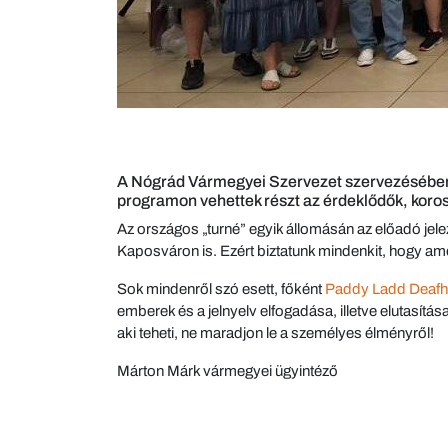
A Nógrád Vármegyei Szervezet szervezésében –
programon vehettek részt az érdeklődők, koroszt
Az országos „turné” egyik állomásán az előadó jel
Kaposváron is. Ezért biztatunk mindenkit, hogy am
Sok mindenről szó esett, főként
Paddy Ladd Deafh
emberek és a jelnyelv elfogadása, illetve elutasítás
aki teheti, ne maradjon le a személyes élményről!
Márton Márk vármegyei ügyintéző