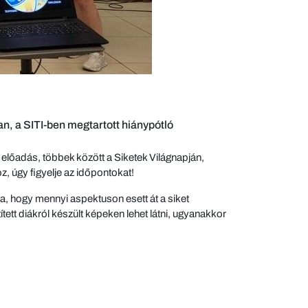
, a SITI-ben megtartott hiánypótló
előadás, többek között a Siketek Világnapján,
, úgy figyelje az időpontokat!
lta, hogy mennyi aspektuson esett át a siket
ített diákról készült képeken lehet látni, ugyanakkor