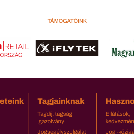
TÁMOGATÓINK
eteink
Tagjainknak
Haszn
Tagdíj, tagsági
Ellátások,
igazolvány
kedvezmén
Jogsegélyszolgálat
Jogi-közig