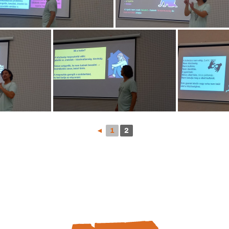
◄
1
2