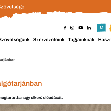
Szövetsége
Szövetségünk
Szervezeteink
Tagjainknak
Hasz
tarjánban
algótarjánban
egtartotta nagy sikerű előadását.