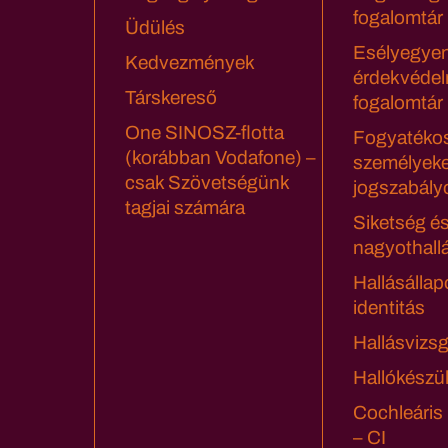
fogalomtár
Üdülés
Esélyegyen
Kedvezmények
érdekvédel
Társkereső
fogalomtár
One SINOSZ-flotta
Fogyatéko
(korábban Vodafone) –
személyeke
csak Szövetségünk
jogszabály
tagjai számára
Siketség é
nagyothall
Hallásállap
identitás
Hallásvizsg
Hallókészü
Cochleáris
– CI