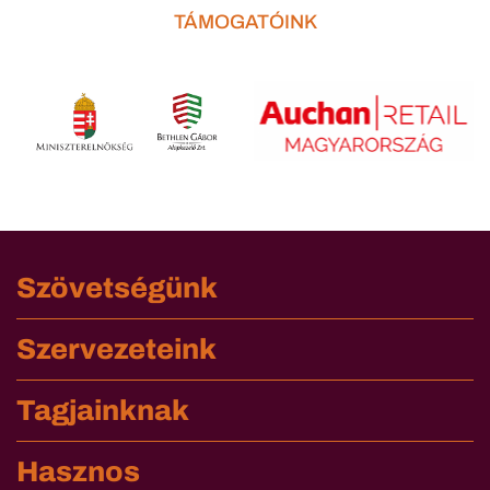
TÁMOGATÓINK
Szövetségünk
Szervezeteink
Tagjainknak
Hasznos