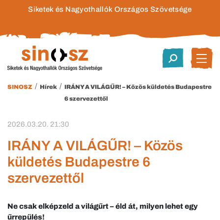
Siketek és Nagyothallók Országos Szövetsége
/
/
SINOSZ
Hírek
IRÁNY A VILÁGŰR! – Közös küldetés Budapestre
6 szervezettől
2026.03.20. 21:30
IRÁNY A VILÁGŰR! – Közös
küldetés Budapestre 6
szervezettől
Ne csak elképzeld a világűrt – éld át, milyen lehet egy
űrrepülés!