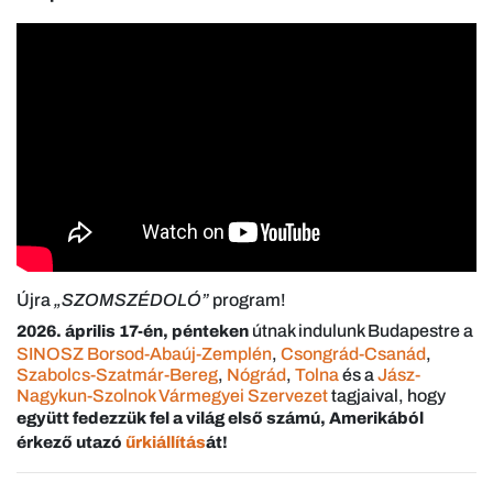
Újra
„SZOMSZÉDOLÓ”
program!
útnak indulunk Budapestre a
2026. április 17-én, pénteken
SINOSZ Borsod-Abaúj-Zemplén
,
Csongrád-Csanád
,
Szabolcs-Szatmár-Bereg
,
Nógrád
,
Tolna
és a
Jász-
Nagykun-Szolnok Vármegyei Szervezet
tagjaival, hogy
együtt fedezzük fel a világ első számú, Amerikából
érkező utazó
űrkiállítás
át!