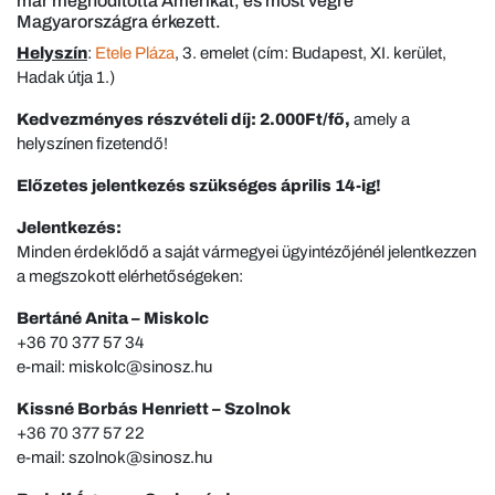
már meghódította Amerikát, és most végre
Magyarországra érkezett.
Helyszín
:
Etele Pláza
, 3. emelet (cím: Budapest, XI. kerület,
Hadak útja 1.)
Kedvezményes részvételi díj: 2.000Ft/fő,
amely a
helyszínen fizetendő!
Előzetes jelentkezés szükséges
április 14-ig!
Jelentkezés:
Minden érdeklődő a saját vármegyei ügyintézőjénél jelentkezzen
a megszokott elérhetőségeken:
Bertáné Anita – Miskolc
+36 70 377 57 34
e-mail: miskolc@sinosz.hu
Kissné Borbás Henriett – Szolnok
+36 70 377 57 22
e-mail: szolnok@sinosz.hu