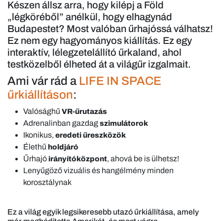
Készen állsz arra, hogy kilépj a Föld
„légköréből” anélkül, hogy elhagynád
Budapestet? Most valóban űrhajóssá válhatsz!
Ez nem egy hagyományos kiállítás. Ez egy
interaktív, lélegzetelállító űrkaland, ahol
testközelből élheted át a világűr izgalmait.
Ami vár rád a
LIFE IN SPACE
űrkiállításon
:
Valósághű
VR-űrutazás
Adrenalinban gazdag
szimulátorok
Ikonikus,
eredeti űreszközök
Élethű
holdjáró
Űrhajó
, ahová be is ülhetsz!
irányítóközpont
Lenyűgöző vizuális és hangélmény minden
korosztálynak
Ez a világ egyik legsikeresebb utazó űrkiállítása, amely