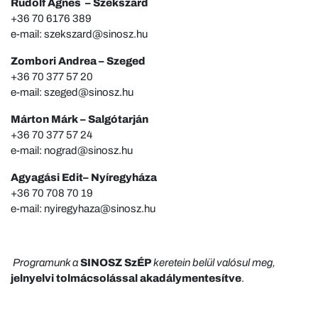
Rudolf Ágnes – Szekszárd
+36 70 6176 389
e-mail: szekszard@sinosz.hu
Zombori Andrea – Szeged
+36 70 377 57 20
e-mail: szeged@sinosz.hu
Márton Márk – Salgótarján
+36 70 377 57 24
e-mail: nograd@sinosz.hu
Agyagási Edit– Nyíregyháza
+36 70 708 70 19
e-mail: nyiregyhaza@sinosz.hu
Programunk a
SINOSZ SzÉP
keretein belül valósul meg,
jelnyelvi tolmácsolással akadálymentesítve
.