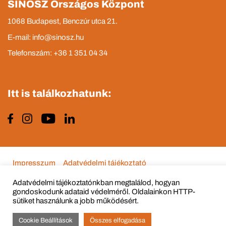
SINOSZ Országos Központ
1068 Budapest, Benczúr utca 21.
E-mail: info@sinosz.hu
Telefonszám: +36 1 351 04 34
Itt is találkozhatunk:
Impresszum
Adatvédelmi tájékoztató
Adatvédelmi tájékoztatónkban megtalálod, hogyan
gondoskodunk adataid védelméről. Oldalainkon HTTP-
sütiket használunk a jobb működésért.
© Copyright 2015 - 2022 All Rights Reserved
Cookie Beállítások
Összes elfogadása