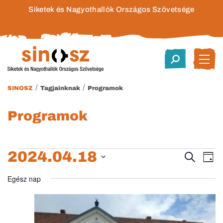
Siketek és Nagyothallók Országos Szövetsége
/
/
SINOSZ
Tagjainknak
Programok
Programok
2024.04.18
Események
Esem
E
Keresett
Nap
kifejezés
Dátum
né
keres
for
Egész nap
kiválasztása.
na
és
2024.04.18.
nézet