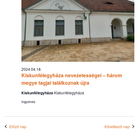
válas
2024.04.18.
Kiskunfélegyháza nevezetességei – három
megye tagjai találkoznak újra
Kiskunfélegyháza
Kiskunfélegyháza
Ingyenes
Előző nap
Következő nap