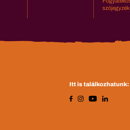
Fogyatéko
szójegyzék
Itt is találkozhatunk: