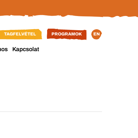
TAGFELVÉTEL
PROGRAMOK
EN
nos
Kapcsolat
Esemén
ESEMÉNYEK KERESÉSE
keresés