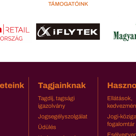
TÁMOGATÓINK
eteink
Tagjainknak
Haszn
Tagdíj, tagsági
Ellátások,
igazolvány
kedvezmén
Jogsegélyszolgálat
Jogi-közig
fogalomtár
Üdülés
Esélyegyen