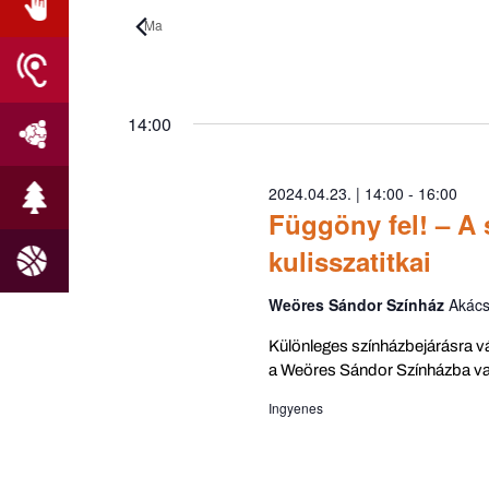
2024.04.23.
Ma
Dátum
kiválasztása.
14:00
2024.04.23. | 14:00
-
16:00
Függöny fel! – A
kulisszatitkai
Weöres Sándor Színház
Akács
Különleges színházbejárásra v
a Weöres Sándor Színházba va
Ingyenes