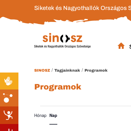
Siketek és Nagyothallók Országos 
/
/
SINOSZ
Tagjainknak
Programok
Programok
Esemény
Események
Hónap
Nap
nézet
for
navigáció