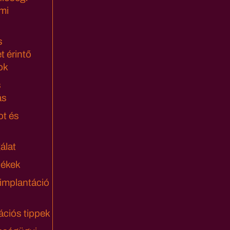
mi
s
t érintő
ok
s
ás
ot és
álat
lékek
 implantáció
ciós tippek