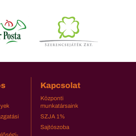
os
Kapcsolat
Központi
yek
munkatársaink
azgatási
SZJA 1%
Sajtószoba
lőségi-