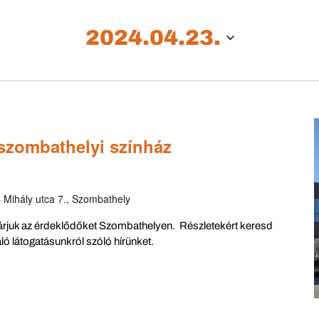
keresőszót.
Keresse
2024.04.23.
meg
a
Események
-
t
a
 szombathelyi színház
keresőszóval.
 Mihály utca 7., Szombathely
árjuk az érdeklődőket Szombathelyen. Részletekért keresd
ló látogatásunkról szóló hírünket.