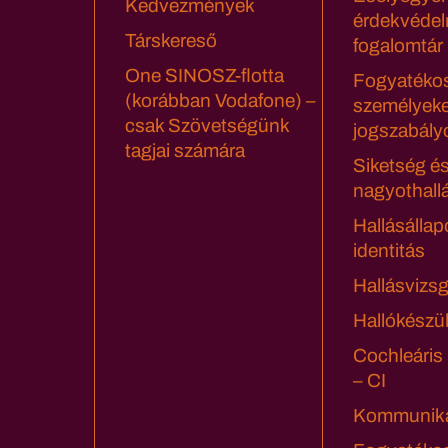
Kedvezmények
érdekvédel
Társkereső
fogalomtár
One SINOSZ-flotta
Fogyatéko
(korábban Vodafone) –
személyeke
csak Szövetségünk
jogszabály
tagjai számára
Siketség é
nagyothall
Hallásállap
identitás
Hallásvizsg
Hallókészü
Cochleáris
– CI
Kommuniká