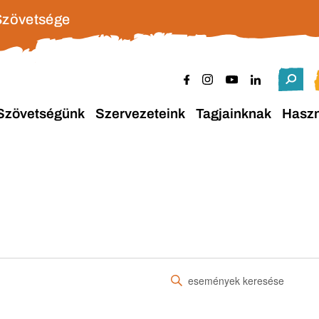
Szövetsége
Szövetségünk
Szervezeteink
Tagjainknak
Hasz
Írja
be
a