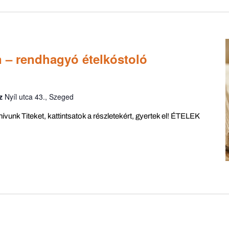
n – rendhagyó ételkóstoló
áz
Nyíl utca 43., Szeged
unk Titeket, kattintsatok a részletekért, gyertek el! ÉTELEK