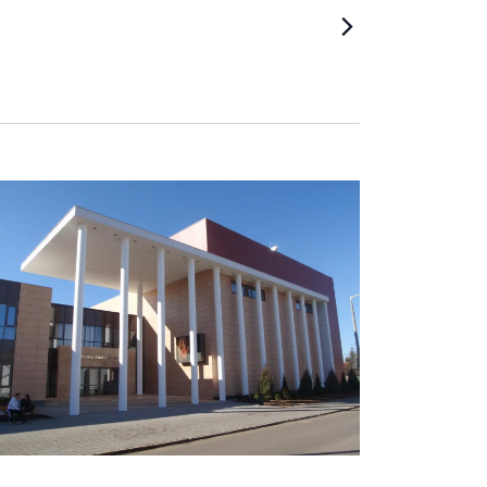
és
nézet
választá