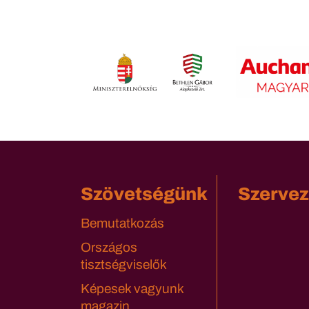
Szövetségünk
Szervez
Bemutatkozás
Országos
tisztségviselők
Képesek vagyunk
magazin