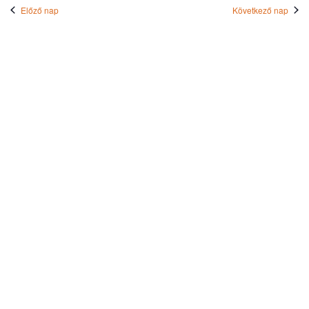
kiválasztása.
na
Előző nap
Következő nap
és
nézet
válas