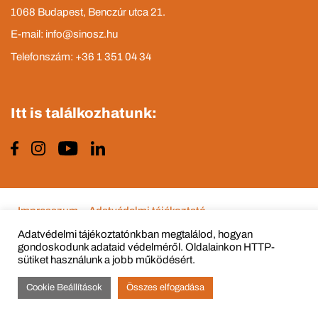
1068 Budapest, Benczúr utca 21.
E-mail: info@sinosz.hu
Telefonszám: +36 1 351 04 34
Itt is találkozhatunk:
Impresszum
Adatvédelmi tájékoztató
Adatvédelmi tájékoztatónkban megtalálod, hogyan
gondoskodunk adataid védelméről. Oldalainkon HTTP-
sütiket használunk a jobb működésért.
© Copyright 2015 - 2022 All Rights Reserved
Cookie Beállítások
Összes elfogadása