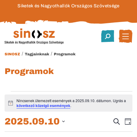
Siketek és Nagyothallók Országos Szövetsége
/
/
SINOSZ
Tagjainknak
Programok
Programok
Események
Nincsenek ütemezett események a 2025.09.10. dátumon. Ugrás a
Notice
következő közelgő események
.
for
2025.09.10
Esem
E
Keresett
2025.09.10.
Nap
kifejezés
Dátum
né
keres