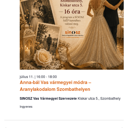
július 11. | 16:00
-
18:00
Anna-bál Vas vármegyei módra –
Aranylakodalom Szombathelyen
SINOSZ Vas Vármegyei Szervezete
Kiskar utca 5., Szombathely
Ingyenes