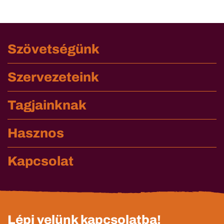
Szövetségünk
Szervezeteink
Tagjainknak
Hasznos
Kapcsolat
Lépj velünk kapcsolatba!