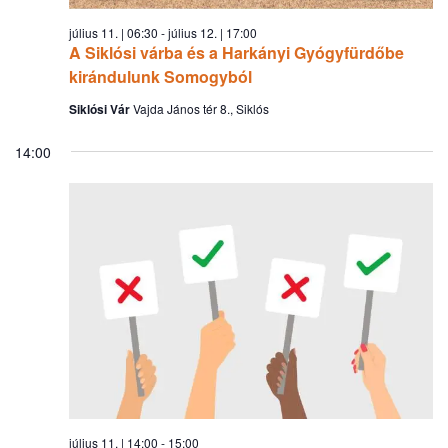
július 11. | 06:30
-
július 12. | 17:00
A Siklósi várba és a Harkányi Gyógyfürdőbe
kirándulunk Somogyból
Siklósi Vár
Vajda János tér 8., Siklós
14:00
július 11. | 14:00
-
15:00