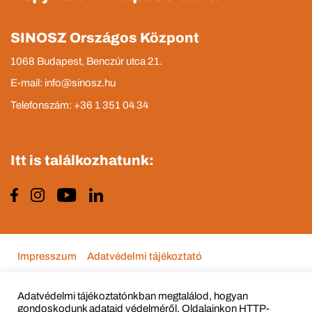
SINOSZ Országos Központ
1068 Budapest, Benczúr utca 21.
E-mail: info@sinosz.hu
Telefonszám: +36 1 351 04 34
Itt is találkozhatunk:
Impresszum
Adatvédelmi tájékoztató
Adatvédelmi tájékoztatónkban megtalálod, hogyan
gondoskodunk adataid védelméről. Oldalainkon HTTP-