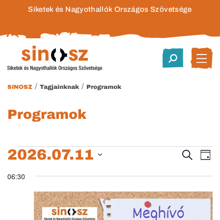
Siketek és Nagyothallók Országos Szövetsége
/
/
SINOSZ
Tagjainknak
Programok
Programok
2026.07.11
Események
Esem
E
Keresett
Nap
kifejezés
Dátum
né
keres
for
06:30
kiválasztása.
na
és
2026.07.11.
nézet