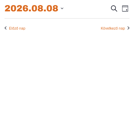
2026.08.08.
2026.08.08
Esem
E
Keresett
Nap
kifejezés
Dátum
né
keres
kiválasztása.
na
Előző nap
Következő nap
és
nézet
válas