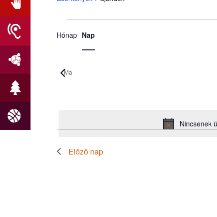
Esemény
Események
Hónap
Nap
nézet
for
navigáció
2026.05.19.
Ma
Dátum
kiválasztása.
Nincsenek 
Előző nap