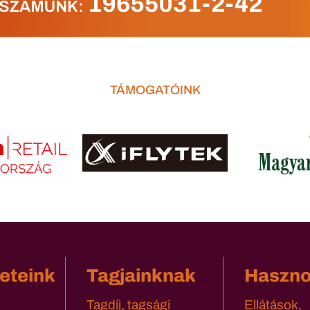
TÁMOGATÓINK
eteink
Tagjainknak
Haszn
Tagdíj, tagsági
Ellátások,