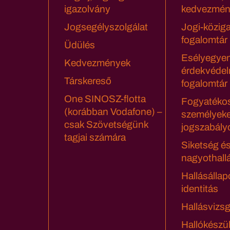
igazolvány
kedvezmén
Jogsegélyszolgálat
Jogi-közig
fogalomtár
Üdülés
Esélyegyen
Kedvezmények
érdekvédel
Társkereső
fogalomtár
One SINOSZ-flotta
Fogyatéko
(korábban Vodafone) –
személyeke
csak Szövetségünk
jogszabály
tagjai számára
Siketség é
nagyothall
Hallásállap
identitás
Hallásvizsg
Hallókészü