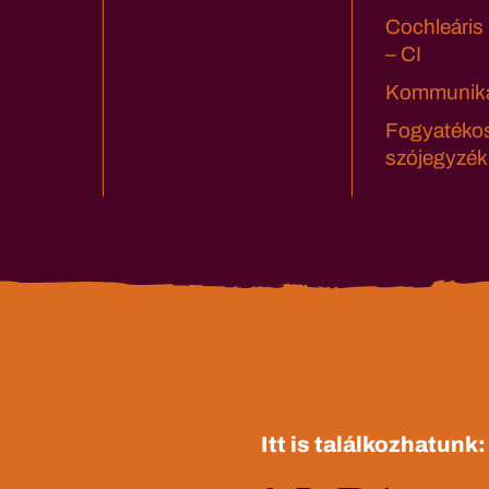
Cochleáris
– CI
Kommuniká
Fogyatéko
szójegyzék
Itt is találkozhatunk: