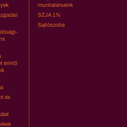
yek
munkatársaink
azgatási
SZJA 1%
Sajtószoba
lőségi-
mi
s
t érintő
ok
s
ás
ot és
álat
lékek