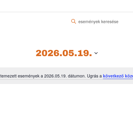
Írja
be
a
keresőszót.
Keresse
2026.05.19.
meg
a
Események
ütemezett események a 2026.05.19. dátumon. Ugrás a
következő köz
-
Notice
t
a
keresőszóval.